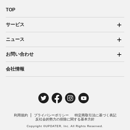
TOP
サービス
ご家庭向け電力サービス
ニュース
法人向け脱炭素サービス
2025年
お問い合わせ
新電力向けサービス
2024年
ご家庭向け電力サービス・卒FIT電気の売電
会社情報
住宅用太陽光売電 卒FIT
2023年
法人向け脱炭素サービス・新電力向けサービス
2022年
みんな電力の法人のお客さま
2021年
電気工事のお申込み
2020年
取材・講演のご依頼
利用規約
プライバシーポリシー
特定商取引法に基づく表記
2019年
反社会的勢力の排除に関する基本方針
Copyright ©UPDATER, Inc. All Rights Reserved.