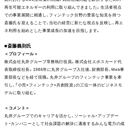
再生可能エネルギーの利用に取り組んできました。生活者視点
での事業展開に精通し、フィンテック分野の豊富な知見を持つ
斎藤氏を迎えることで、当社の経営に新たな視点を反映し、再エ
ネ利用を始めとした事業成長の加速を目指します。
■斎藤義則氏
＜プロフィール＞
株式会社丸井グループ常務執行役員。株式会社エポスカード代
表取締役
社長。1986年に丸井グループ入社後、財務部長、Web事
業部長などを
経て現職。丸井グループのフィンテック事業を牽
引し、「小売×フィンテック×
共創投資」の三位一体のビジネスモ
デルに取り組む。
＜コメント＞
丸井グループでのキャリアを活かし、ソーシャル・アップデー
ト・カンパニーとして
社会課題の解決に邁進するみんな電力の成