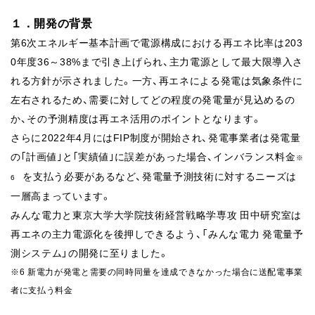
１．開発の背景
第6次エネルギー基本計画で電源構成における再エネ比率は203
0年度36～38%まで引き上げられ、主力電源として最大限導入さ
れる方針が示されました。一方、再エネによる発電は気象条件に
左右されるため、需要に対してどの程度の発電量が見込めるの
か、その予測精度は再エネ活用のポイントとなります。
さらに2022年4月にはFIP制度が開始され、発電事業者は発電量
の｢計画値｣と｢実績値｣に誤差があった場合、インバランス料金
※
を支払う必要があるなど、発電量予測技術に対するニーズは
6
一層高まっています。
みんな電力と東京大学大学院技術経営戦略学専攻 田中研究室は
再エネの主力電源化を後押しできるよう、「みんな電力 発電量予
測システム」の開発に至りました。
※6 新電力が発電と需要の同時同量を達成できなかった場合に送配電事業
者に支払う料金