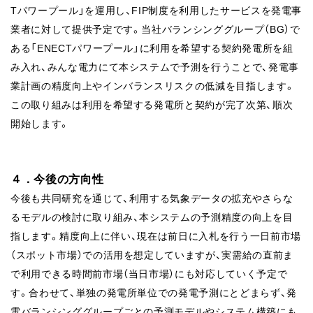
Tパワープール」を運用し、FIP制度を利用したサービスを発電事
業者に対して提供予定です。当社バランシンググループ（BG）で
ある「ENECTパワープール」に利用を希望する契約発電所を組
み入れ、みんな電力にて本システムで予測を行うことで、発電事
業計画の精度向上やインバランスリスクの低減を目指します。
この取り組みは利用を希望する発電所と契約が完了次第、順次
開始します。
４．今後の方向性
今後も共同研究を通じて、利用する気象データの拡充やさらな
るモデルの検討に取り組み、本システムの予測精度の向上を目
指します。精度向上に伴い、現在は前日に入札を行う一日前市場
（スポット市場）での活用を想定していますが、実需給の直前ま
で利用できる時間前市場（当日市場）にも対応していく予定で
す。合わせて、単独の発電所単位での発電予測にとどまらず、発
電バランシンググループごとの予測モデルやシステム構築にも