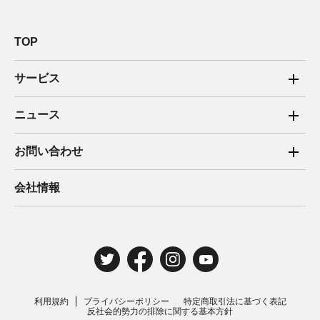
TOP
サービス
ご家庭向け電力サービス
ニュース
法人向け脱炭素サービス
2025年
お問い合わせ
新電力向けサービス
2024年
ご家庭向け電力サービス・卒FIT電気の売電
会社情報
住宅用太陽光売電 卒FIT
2023年
法人向け脱炭素サービス・新電力向けサービス
2022年
みんな電力の法人のお客さま
2021年
電気工事のお申込み
2020年
取材・講演のご依頼
利用規約
プライバシーポリシー
特定商取引法に基づく表記
2019年
反社会的勢力の排除に関する基本方針