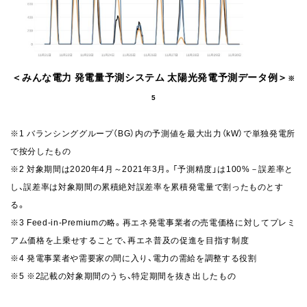
＜みんな電力 発電量予測システム 太陽光発電予測データ例＞
※
5
※1 バランシンググループ（BG）内の予測値を最大出力（kW）で単独発電所
で按分したもの
※2 対象期間は2020年4月～2021年3月。「予測精度」は100%－誤差率と
し、誤差率は対象期間の累積絶対誤差率を累積発電量で割ったものとす
る。
※3 Feed-in-Premiumの略。再エネ発電事業者の売電価格に対してプレミ
アム価格を上乗せすることで、
再エネ普及の促進を目指す制度
※4 発電事業者や需要家の間に入り、電力の需給を調整する役割
※5 ※2記載の対象期間のうち、特定期間を抜き出したもの