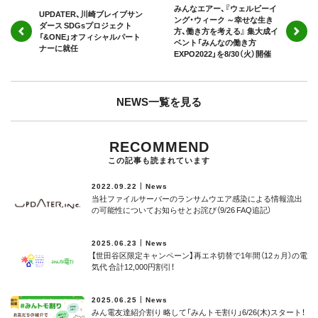
みんなエアー、『ウェルビーイ
UPDATER、川崎ブレイブサン
ング・ウィーク ～幸せな生き
ダース SDGsプロジェクト
方、働き方を考える』 集大成イ
「&ONE」オフィシャルパート
ベント「みんなの働き方
ナーに就任
EXPO2022」を8/30（火）開催
NEWS一覧を見る
RECOMMEND
この記事も読まれています
2022.09.22
News
当社ファイルサーバーのランサムウエア感染による情報流出
の可能性についてお知らせとお詫び（9/26 FAQ追記）
2025.06.23
News
【世田谷区限定キャンペーン】再エネ切替で1年間（12ヵ月）の電
気代 合計12,000円割引！
2025.06.25
News
みん電友達紹介割り 略して「みんトモ割り」6/26(木)スタート！