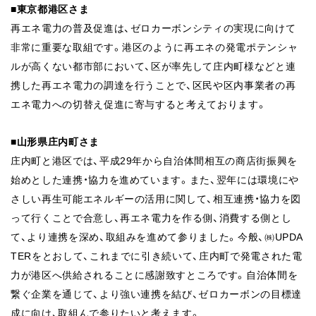
■東京都港区さま
再エネ電力の普及促進は、ゼロカーボンシティの実現に向けて
非常に重要な取組です。港区のように再エネの発電ポテンシャ
ルが高くない都市部において、区が率先して庄内町様などと連
携した再エネ電力の調達を行うことで、区民や区内事業者の再
エネ電力への切替え促進に寄与すると考えております。
■山形県庄内町さま
庄内町と港区では、平成29年から自治体間相互の商店街振興を
始めとした連携・協力を進めています。また、翌年には環境にや
さしい再生可能エネルギーの活用に関して、相互連携・協力を図
って行くことで合意し、再エネ電力を作る側、消費する側とし
て、より連携を深め、取組みを進めて参りました。今般、㈱UPDA
TERをとおして、これまでに引き続いて、庄内町で発電された電
力が港区へ供給されることに感謝致すところです。自治体間を
繋ぐ企業を通じて、より強い連携を結び、ゼロカーボンの目標達
成に向け、取組んで参りたいと考えます。