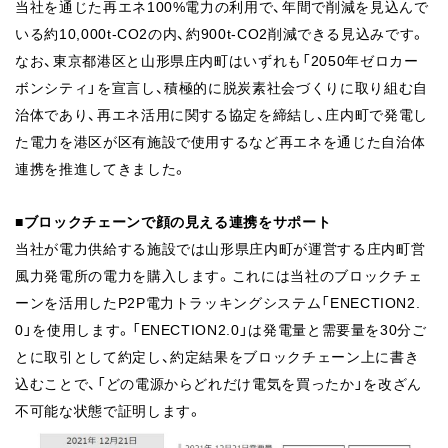
当社を通じた再エネ100%電力の利用で、年間で削減を見込んで
いる約10,000t-CO2の内、約900t-CO2削減できる見込みです。
なお、東京都港区と山形県庄内町はいずれも「2050年ゼロカー
ボンシティ」を宣言し、積極的に脱炭素社会づくりに取り組む自
治体であり、再エネ活用に関する協定を締結し、庄内町で発電し
た電力を港区が区有施設で使用するなど再エネを通じた自治体
連携を推進してきました。
■ブロックチェーンで顔の見える連携をサポート
当社が電力供給する施設では山形県庄内町が運営する庄内町営
風力発電所の電力を購入します。これには当社のブロックチェ
ーンを活用したP2P電力トラッキングシステム「ENECTION2.
0」を使用します。「ENECTION2.0」は発電量と需要量を30分ご
とに取引として約定し、約定結果をブロックチェーン上に書き
込むことで、「どの電源からどれだけ電気を買ったか」を改ざん
不可能な状態で証明します。