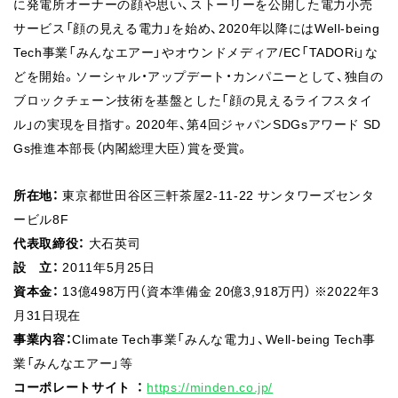
に発電所オーナーの顔や思い、ストーリーを公開した電力小売
サービス「顔の見える電力」を始め、2020年以降にはWell-being
Tech事業「みんなエアー」やオウンドメディア/EC「TADORi」な
どを開始。ソーシャル・アップデート・カンパニーとして、独自の
ブロックチェーン技術を基盤とした「顔の見えるライフスタイ
ル」の実現を目指す。2020年、第4回ジャパンSDGsアワード SD
Gs推進本部長（内閣総理大臣）賞を受賞。
所在地：
東京都世田谷区三軒茶屋2-11-22 サンタワーズセンタ
ービル8F
代表取締役：
大石英司
設 立：
2011年5月25日
資本金：
13億498万円（資本準備金 20億3,918万円） ※2022年3
月31日現在
事業内容：
Climate Tech事業「みんな電力」、Well-being Tech事
業「みんなエアー」等
コーポレートサイト ：
https://minden.co.jp/