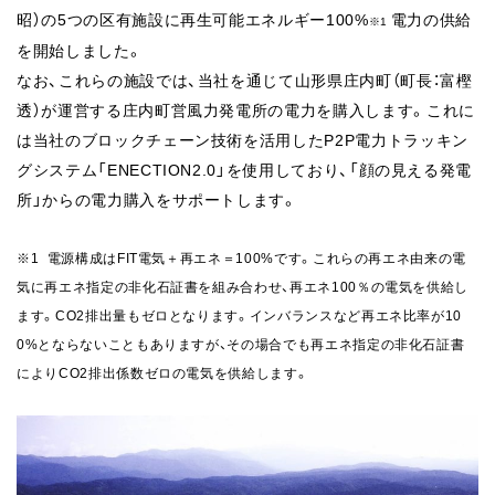
昭）の5つの区有施設に再生可能エネルギー100%
電力の供給
※1
を開始しました。
なお、これらの施設では、当社を通じて山形県庄内町（町長：富樫
透）が運営する庄内町営風力発電所の電力を購入します。これに
は当社のブロックチェーン技術を活用したP2P電力トラッキン
グシステム「ENECTION2.0」を使用しており、「顔の見える発電
所」からの電力購入をサポートします。
※1 電源構成はFIT電気＋再エネ＝100%です。これらの再エネ由来の電
気に再エネ指定の非化石証書を組み合わせ、再エネ100％の電気を供給し
ます。CO2排出量もゼロとなります。インバランスなど再エネ比率が10
0%とならないこともありますが、その場合でも再エネ指定の非化石証書
によりCO2排出係数ゼロの電気を供給します。