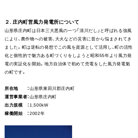
２. 庄内町営風力発電所について
山形県庄内町は日本三大悪風の一つ「清川だし」と呼ばれる
強風
により、農作物への被害、大火などの災害に昔から悩ま
されてき
ました。町は逆転の発想でこの風を資源として活用
し、町の活性
化と個性的で魅力ある町づくりをしようと昭和
55年より風力発
電の実証化を開始。地方自治体で初めて売
電をした風力発電魁
の町です。
所在地 ：
山形県東田川郡庄内町
運営事業者：
山形県庄内町
出力規模 ：
1,500kW
稼働開始 ：
2002年