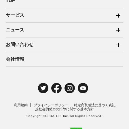
TOP
サービス
ご家庭向け電力サービス
ニュース
法人向け脱炭素サービス
2025年
お問い合わせ
新電力向けサービス
2024年
ご家庭向け電力サービス・卒FIT電気の売電
会社情報
住宅用太陽光売電 卒FIT
2023年
法人向け脱炭素サービス・新電力向けサービス
2022年
みんな電力の法人のお客さま
2021年
電気工事のお申込み
2020年
取材・講演のご依頼
利用規約
プライバシーポリシー
特定商取引法に基づく表記
2019年
反社会的勢力の排除に関する基本方針
Copyright ©UPDATER, Inc. All Rights Reserved.