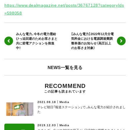
https://www.dealmagazine.net/posts/36767128?categoryIds
=598058
みんな電力、今冬の電力需給
【みんな電力】2022年12月分電
ひっ迫回避のためお客さまと
気料金における電源調達費調
共に節電アクションを推進
整単価のお知らせ（高圧以上
中！
のお客さま対象）
NEWS一覧を見る
RECOMMEND
この記事も読まれています
2021.08.18
Media
テレビ朝日「報道ステーション」で、みんな電力が紹介されまし
た
2019.12.03
Media