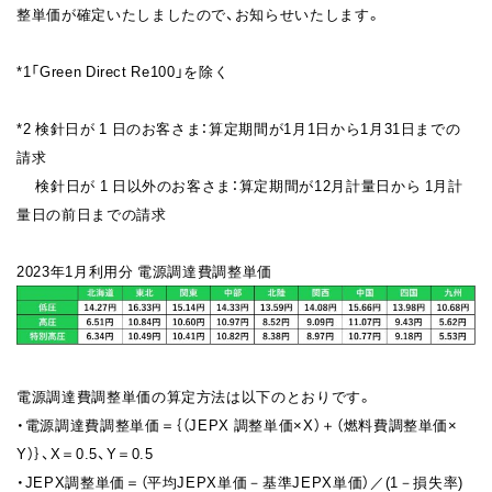
整単価が確定いたしましたので、お知らせいたします。
*1「Green Direct Re100」
を除く
*2 検針日が
1 日のお客さま：算定期間が1月1日から1月31日までの
請求
検針日が
1 日以外のお客さま：算定期間が12月計量日から 1月計
量日の前日までの請求
2023年1月利用分
電源調達費調整単価
電源調達費調整単価の算定方法は以下のとおりです。
・電源調達費調整単価＝｛（
JEPX 調整単価×X）＋（燃料費調整単価×
Y）｝
、
X＝0.5
、
Y＝0.5
・
JEPX調整単価＝（平均JEPX単価－基準JEPX単価）／(1－損失率)