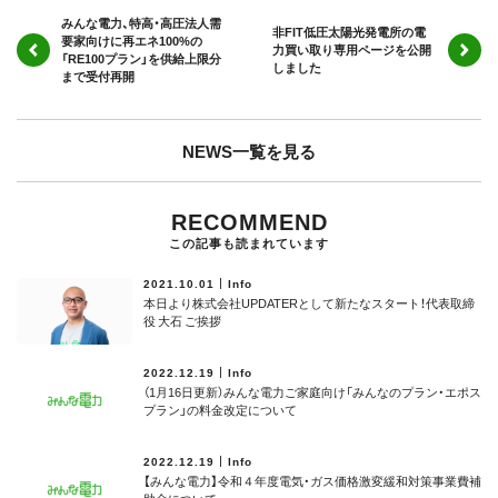
みんな電力、特高・高圧法人需
非FIT低圧太陽光発電所の電
要家向けに再エネ100%の
力買い取り専用ページを公開
「RE100プラン」を供給上限分
しました
まで受付再開
NEWS一覧を見る
RECOMMEND
この記事も読まれています
2021.10.01
Info
本日より株式会社UPDATERとして新たなスタート！代表取締
役 大石 ご挨拶
2022.12.19
Info
（1月16日更新）みんな電力ご家庭向け「みんなのプラン・エポス
プラン」の料金改定について
2022.12.19
Info
【みんな電力】令和４年度電気・ガス価格激変緩和対策事業費補