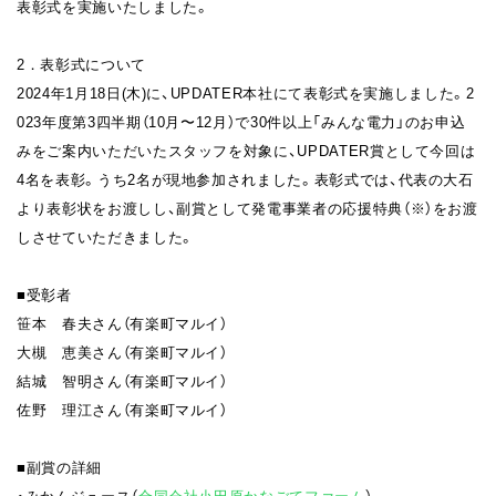
表彰式を実施いたしました。
2．表彰式について
2024年1月18日(木)に、UPDATER本社にて表彰式を実施しました。2
023年度第3四半期（10月〜12月）で30件以上「みんな電力」のお申込
みをご案内いただいたスタッフを対象に、UPDATER賞として今回は
4名を表彰。うち2名が現地参加されました。表彰式では、代表の大石
より表彰状をお渡しし、副賞として発電事業者の応援特典（※）をお渡
しさせていただきました。
■受彰者
笹本 春夫さん（有楽町マルイ）
大槻 恵美さん（有楽町マルイ）
結城 智明さん（有楽町マルイ）
佐野 理江さん（有楽町マルイ）
■副賞の詳細
・みかんジュース（
合同会社小田原かなごてファーム
）