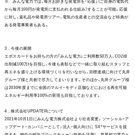
※ みんな電力では、毎月お好きな発電所を「応援」（ご自身の電気代
から毎月100円が発電所に支払われる仕組み）することが可能。応援
に対し、返礼品や発電所ツアー、電気の生産者との交流会など特典が
ある発電事業者もある。
3．今後の展開
エポスカードをお持ちの方の「みんな電力」ご利用数50万人、CO2排
出削減100万tを目指し、今後も表彰などで一緒に取り組むスタッフと
再エネを盛り上げる環境づくりを行いながら、目標達成に向けて丸井
グループ様と共創で尽力してまいります。
そのほか、丸井グループ様
は2030年度までに全国のマルイ・モディ店舗などにおける再生可能
エネルギー利用率100%の実現も目指しております。
4．株式会社UPDATERについて
2021年10月1日にみんな電力株式会社より社名変更。ソーシャル・ア
ップデート・カンパニーとして、法人・個人向けに SX*サービスを提
供する。独自の特許ブロックチェーン技術を活用し、世界初で電力ト