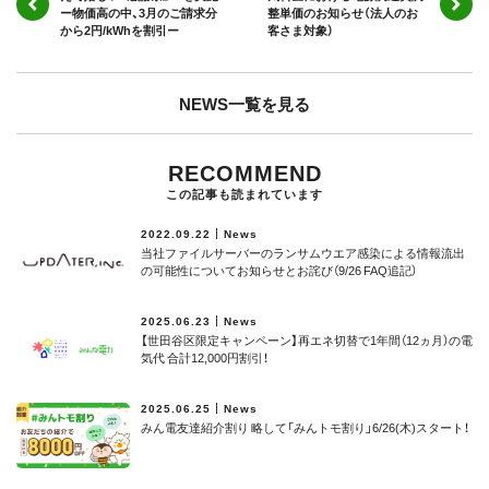
ー物価高の中、3月のご請求分
整単価のお知らせ（法人のお
から2円/kWhを割引ー
客さま対象）
NEWS一覧を見る
RECOMMEND
この記事も読まれています
2022.09.22
News
当社ファイルサーバーのランサムウエア感染による情報流出
の可能性についてお知らせとお詫び（9/26 FAQ追記）
2025.06.23
News
【世田谷区限定キャンペーン】再エネ切替で1年間（12ヵ月）の電
気代 合計12,000円割引！
2025.06.25
News
みん電友達紹介割り 略して「みんトモ割り」6/26(木)スタート！