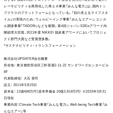
レーサビリティを商用化した再エネ事業「みんな電力」は、国内トッ
プクラスのプラットフォームとなっている。「顔の見えるライフスタ
イル」の実現のため、ウェルビーイング事業「みんなエアー」、エシカ
ル調達事業「TADORi」などを展開。第4回ジャパンSDGsアワード内
閣総理大臣賞、2021年度 NIKKEI 脱炭素アワードにおいてプロジェ
クト部門大賞など受賞歴多数。
*サステナビリティ・トランスフォーメーション
株式会社UPDATER会社概要
所在地： 東京都世田谷区三軒茶屋2-11-22 サンタワーズセンタービル
8F
代表取締役： 大石 英司
設立： 2011年5月25日
資本金： 13億498万円（資本準備金 20億3,918万円） ※2023年3月31
日現在
事業内容：Climate Tech事業「みんな電力」、Well-being Tech事業「み
んなエアー」等