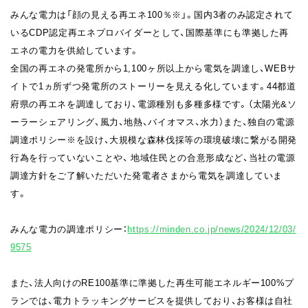
みんな電力は「顔の見える再エネ100％※」。国内3者のみ認定されて
いるCDP認定再エネプロバイダーとして、国際基準にも準拠した再
エネの電力を供給しています。
全国の再エネの発電所から1,100ヶ所以上から電気を調達し、WEBサ
イトで1ヵ所ずつ発電所のストーリーを見える化しています。44都道
府県の再エネを調達しており、電源種別も多種多様です。（太陽光&ソ
ーラーシェアリング、風力、地熱、バイオマス、水力）また、独自の電源
調達ポリシー※を設け、大規模な森林伐採等の環境破壊に繋がる開発
行為を行っていないことや、 地域住民との合意形成など、当社の電源
調達方針をご了解いただいた発電者さまから電気を調達していま
す。
みんな電力の調達ポリシー：
https://minden.co.jp/news/2024/12/03/
9575
また、法人向けのRE100基準に準拠した再生可能エネルギー100%プ
ランでは、電力トラッキングサービスを提供しており、お客様は自社