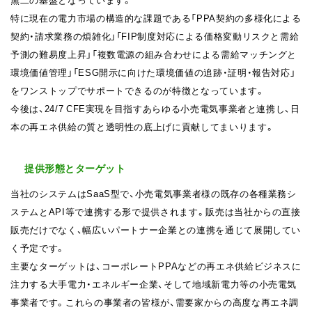
特に現在の電力市場の構造的な課題である「PPA契約の多様化による
契約・請求業務の煩雑化」「FIP制度対応による価格変動リスクと需給
予測の難易度上昇」「複数電源の組み合わせによる需給マッチングと
環境価値管理」「ESG開示に向けた環境価値の追跡・証明・報告対応」
をワンストップでサポートできるのが特徴となっています。
今後は、24/7 CFE実現を目指すあらゆる小売電気事業者と連携し、日
本の再エネ供給の質と透明性の底上げに貢献してまいります。
提供形態とターゲット
当社のシステムはSaaS型で、小売電気事業者様の既存の各種業務シ
ステムとAPI等で連携する形で提供されます。販売は当社からの直接
販売だけでなく、幅広いパートナー企業との連携を通じて展開してい
く予定です。
主要なターゲットは、コーポレートPPAなどの再エネ供給ビジネスに
注力する大手電力・エネルギー企業、そして地域新電力等の小売電気
事業者です。これらの事業者の皆様が、需要家からの高度な再エネ調