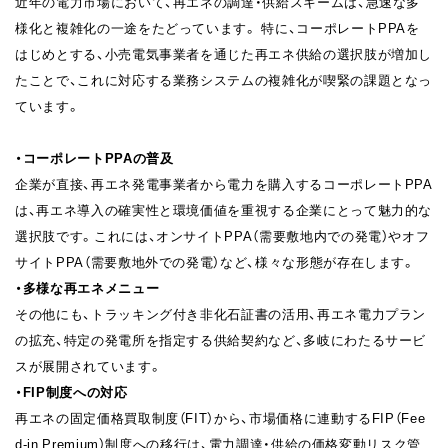
近年の電力市場において、再エネの調達・供給スキームは、急速な多
様化と複雑化の一途をたどっています。 特に、コーポレートPPAを
はじめとする、小売電気事業者を通じた再エネ供給の選択肢が増加し
たことで、これに対応する業務システムの複雑化が喫緊の課題となっ
ています。
・コーポレートPPAの普及
企業が直接、再エネ発電事業者から電力を購入するコーポレートPPA
は、再エネ導入の確実性と環境価値を重視する企業にとって魅力的な
選択肢です。これには、オンサイトPPA（需要敷地内での発電）やオフ
サイトPPA（需要敷地外での発電）など、様々な形態が存在します。
・多様な再エネメニュー
その他にも、トラッキング付き非化石証書の活用、再エネ電力プラン
の拡充、特定の発電所を指定する供給契約など、多岐にわたるサービ
スが展開されています。
・FIP制度への対応
再エネの固定価格買取制度（FIT）から、市場価格に連動するFIP（Fee
d-in Premium）制度への移行は、電力調達・供給の価格変動リスク管