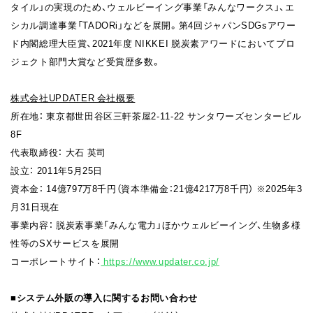
タイル」の実現のため、ウェルビーイング事業「みんなワークス」、エ
シカル調達事業「TADORi」などを展開。第4回ジャパンSDGsアワー
ド内閣総理大臣賞、2021年度 NIKKEI 脱炭素アワードにおいてプロ
ジェクト部門大賞など受賞歴多数。
株式会社UPDATER 会社概要
所在地： 東京都世田谷区三軒茶屋2-11-22 サンタワーズセンタービル
8F
代表取締役： 大石 英司
設立： 2011年5月25日
資本金： 14億797万8千円（資本準備金：21億4217万8千円） ※2025年3
月31日現在
事業内容： 脱炭素事業「みんな電力」ほかウェルビーイング、生物多様
性等のSXサービスを展開
コーポレートサイト：
https://www.updater.co.jp/
■システム外販の導入に関するお問い合わせ