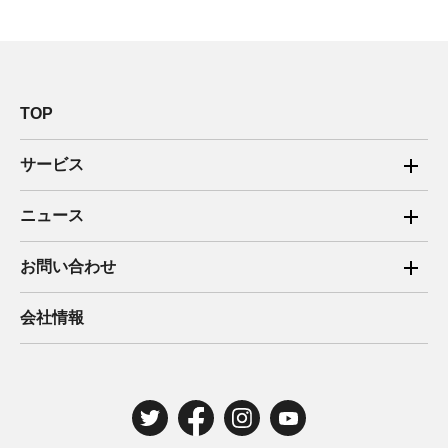
TOP
サービス
ご家庭向け電力サービス
ニュース
法人向け脱炭素サービス
2025年
お問い合わせ
新電力向けサービス
2024年
ご家庭向け電力サービス・卒FIT電気の売電
会社情報
住宅用太陽光売電 卒FIT
2023年
法人向け脱炭素サービス・新電力向けサービス
2022年
みんな電力の法人のお客さま
2021年
電気工事のお申込み