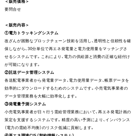
＜販売価格＞
要問合せ
＜販売内容＞
①電力トラッキングシステム
改ざんが困難なブロックチェーン技術を活用し、透明性と信頼性を確
保しながら、30分単位で再エネ発電量と電力使用量をマッチングさ
せるシステムです。これにより、電力の供給源と消費の正確な紐付け
が可能になります。
②託送データ管理システム
各送配電事業者から発電量データ、電力使用量データ、帳票データを
効率的にダウンロードするためのシステムです。小売電気事業者の
データ管理業務を大幅に効率化します。
③発電量予測システム
小売電気事業者が日々行う需給管理業務において、再エネ発電計画の
策定を支援するシステムです。精度の高い予測により、インバランス
（電力の需給不均衡）のリスク低減に貢献します。
④再エネ調達CIS（契約情報システム）