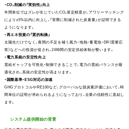
・CO₂削減の「実効性」向上
年間単位ではズレが生じていたCO₂算定精度が、アワリーマッチング
により±5%以内に向上し、「実際に削減された炭素量」が証明できる
ようになります。
・再エネ投資の「質的転換」
太陽光だけでなく、夜間の不足を補う風力・地熱・蓄電池・DR（需要応
答）などへの投資が促され、24時間の安定供給体制が整います。
・電力系統の安定性向上
需給ギャップを可視化・制御できることで、電力の需給バランスが最
適化され、系統の安定性が高まります。
・国際基準・ESG対応の加速
GHGプロトコルやRE100など、グローバルな脱炭素評価において、時
間単位の証明が求められるようになっており、企業の信頼性に直結し
ます。
システム提供開始の背景