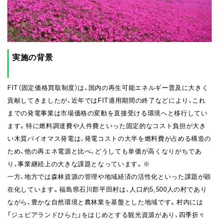
実施の背景
FIT（固定価格買取制度）は、国内の再生可能エネルギー普及に大きく
貢献してきましたが、近年ではFIT適用期間の終了などにより、これ
までの発電事業は市場価格の変動を直接受ける環境へと移行してい
ます。特に燃料調達費や人件費といった固定的なコスト負担が大き
い木質バイオマス発電は、発電コストの大半を燃料費が占める構造の
ため、他の再エネ電源と比べ、どうしても単価が高くなりがちであ
り、事業継続上の大きな課題となっています。※
一方、地方では森林資源の管理や地域経済の活性化といった課題が顕
在化しています。福島県石川郡平田村は、人口約5,500人の村であり
ながら、豊かな自然環境と農林業を基盤とした地域です。村内には
「ジュピアランドひらた」をはじめとする観光資源があり、四季折々