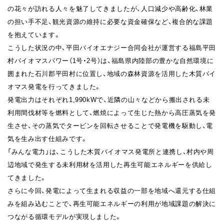
の花々が訪れる人々を魅了してきましたが、人口減少や高齢化、林業
の担い手不足、観光資源の維持に必要な資金確保など、複合的な課題
を抱えています。
こうした状況の中、平田バイオエナジー合同会社が運営する福島平田
村バイオマスパワー（1号・2号）は、福島県内陸部の豊かな自然環境に
囲まれた石川郡平田村に位置し、地域の森林資源を活用した木質バイ
オマス発電を行ってきました。
発電出力はそれぞれ1,990kWで、近隣の山々などから搬出される未
利用間伐材等を燃料として、燃焼によって生じた熱から高圧蒸気を発
生させ、その蒸気でタービンを回転させることで発電機を駆動し、電
気を生み出す仕組みです。
「みんな電力」は、こうした木質バイオマス発電所と連携し、村内や周
辺地域で発生する未利用材を活用した再生可能エネルギーを供給し
てきました。
さらに今回、発電によって生まれる収益の一部を地域へ還元する仕組
みを組み込むことで、再生可能エネルギーの利用が地域課題の解決に
つながる循環モデルが実現しました。