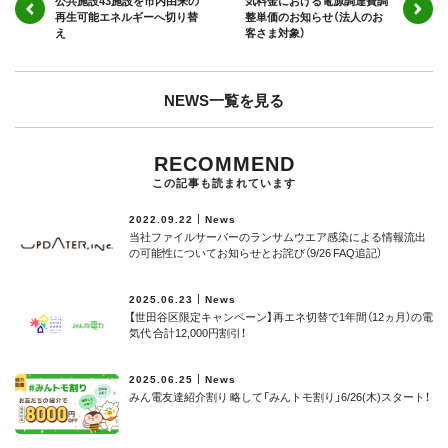
公共施設43施設を市内由来の
気料金における電源調達費調
再生可能エネルギーへ切り替
整単価のお知らせ（法人のお
え
客さま対象）
NEWS一覧を見る
RECOMMEND
この記事も読まれています
2022.09.22
News
当社ファイルサーバーのランサムウエア感染による情報流出
の可能性についてお知らせとお詫び（9/26 FAQ追記）
2025.06.23
News
【世田谷区限定キャンペーン】再エネ切替で1年間（12ヵ月）の電
気代 合計12,000円割引！
2025.06.25
News
みん電友達紹介割り 略して「みんトモ割り」6/26(木)スタート！