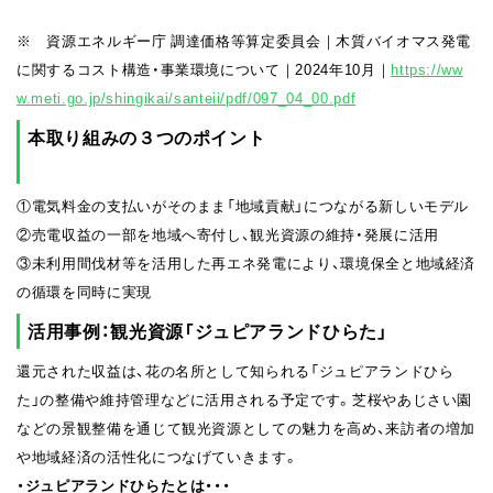
※ 資源エネルギー庁 調達価格等算定委員会｜木質バイオマス発電
に関するコスト構造・事業環境について｜2024年10月｜
https://ww
w.meti.go.jp/shingikai/santeii/pdf/097_04_00.pdf
本取り組みの３つのポイント
①電気料金の支払いがそのまま「地域貢献」につながる新しいモデル
②売電収益の一部を地域へ寄付し、観光資源の維持・発展に活用
③未利用間伐材等を活用した再エネ発電により、環境保全と地域経済
の循環を同時に実現
活用事例：観光資源「ジュピアランドひらた」
還元された収益は、花の名所として知られる「ジュピアランドひら
た」の整備や維持管理などに活用される予定です。芝桜やあじさい園
などの景観整備を通じて観光資源としての魅力を高め、来訪者の増加
や地域経済の活性化につなげていきます。
・ジュピアランドひらたとは・・・