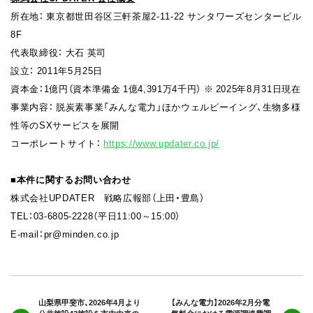
所在地： 東京都世田谷区三軒茶屋2-11-22 サンタワーズセンタービル
8F
代表取締役： 大石 英司
設立： 2011年5月25日
資本金：1億円（資本準備金 1億4,391万4千円） ※ 2025年8月31日現在
事業内容： 脱炭素事業「みんな電力」ほかウェルビーイング、生物多様
性等のSXサービスを展開
コーポレートサイト：
https://www.updater.co.jp/
■本件に関するお問い合わせ
株式会社UPDATER 戦略広報部（上田・豊島）
TEL：03-6805-2228（平日11:00～15:00）
E-mail：pr@minden.co.jp
山梨県甲斐市、2026年4月より
【みんな電力】2026年2月分電