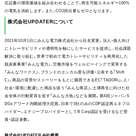
石証書の環境価値を組み合わせることで、再生可能エネルギー100%
の電気を供給します。また、CO2排出量もゼロとなります。
株式会社UPDATERについて
2021年10月1日にみんな電力株式会社から社名変更。法人・個人向け
にトレーサビリティや透明性を軸にしたサービスを提供し、社会課題
解決に取り組む。世界で初めて電力トレーサビリティを商用化した
脱炭素事業「みんな電力」、労働市場をウェルビーイングで変革する
「みんなワークス」、ブランドのエシカル度を評価・公表する「Shift
C」、商品の背景やストーリーをもとに購買できるEC「TADORi」、人・
社会・環境に配慮した商品を扱う「みんな商店」、土壌再生に向けた社
会全体の行動変容を促す「みんな大地」などを展開。第4回ジャパンS
DGsアワード内閣総理大臣賞、日本で3社のみのCDP認定再エネプロ
バイダー、エナジープロバイダーとしてB Corp認証を受けるなど受
賞・認証多数。
株式会社UPDATER 会社概要