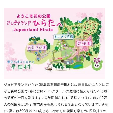
ジュピアランドひらた（福島県石川郡平田村）は、蓬田岳のふもとに広
がる森林公園で、春には約2.3ヘクタールの敷地に植えられた25万株
の芝桜が一面を彩ります。毎年開催される「芝桜まつり」には約10万
人の来園者が訪れ、村内外から親しまれる名所となっています。さら
に、夏には800種以上のあじさいやゆりの花園も楽しめ、四季折々の