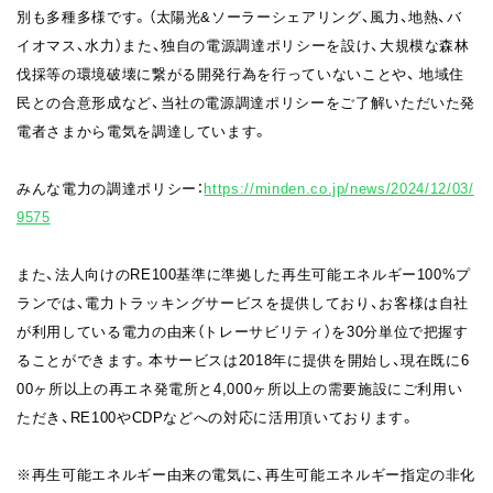
別も多種多様です。（太陽光&ソーラーシェアリング、風力、地熱、バ
イオマス、水力）また、独自の電源調達ポリシーを設け、大規模な森林
伐採等の環境破壊に繋がる開発行為を行っていないことや、 地域住
民との合意形成など、当社の電源調達ポリシーをご了解いただいた発
電者さまから電気を調達しています。
みんな電力の調達ポリシー：
https://minden.co.jp/news/2024/12/03/
9575
また、法人向けのRE100基準に準拠した再生可能エネルギー100%プ
ランでは、電力トラッキングサービスを提供しており、お客様は自社
が利用している電力の由来（トレーサビリティ）を30分単位で把握す
ることができます。本サービスは2018年に提供を開始し、現在既に6
00ヶ所以上の再エネ発電所と4,000ヶ所以上の需要施設にご利用い
ただき、RE100やCDPなどへの対応に活用頂いております。
※再生可能エネルギー由来の電気に、再生可能エネルギー指定の非化