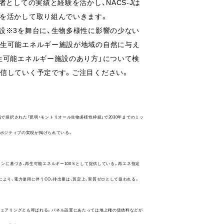
としての実績と経験を活かし、NACS-Jは
見を活かして取り組んでいきます。
設※3を舞台に、生物多様性に影響の少ない
再生可能エネルギー施設が地域の自然に与え
生可能エネルギー施設のあり方」について検
信していく予定です。ご注目ください。
で採択された「昆明・モントリオール生物多様性枠組」で2030年までのミッ
ャーポジティブの実現が掲げられている。
インに基づき、再生可能エネルギー100％として提供している。再エネ指定
より、電力使用に伴うCO₂排出量は、算定上、実質ゼロとして扱われる。
シェアリングとも呼ばれる。パネル設置にあたっては地上権の賃借料などが