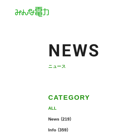
NEWS
ニュース
CATEGORY
ALL
News
（219）
Info
（359）