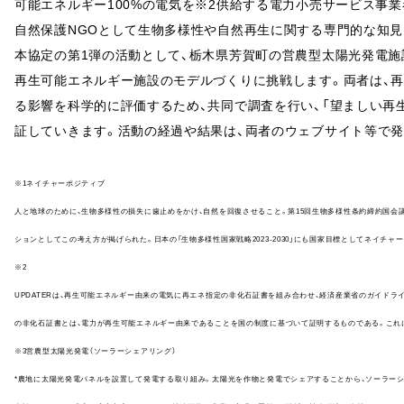
可能エネルギー100%の電気を※2供給する電力小売サービス事業者
自然保護NGOとして生物多様性や自然再生に関する専門的な知
本協定の第1弾の活動として、栃木県芳賀町の営農型太陽光発電施
再生可能エネルギー施設のモデルづくりに挑戦します。両者は、
る影響を科学的に評価するため、共同で調査を行い、「望ましい再
証していきます。活動の経過や結果は、両者のウェブサイト等で発
※1ネイチャーポジティブ
人と地球のために、生物多様性の損失に歯止めをかけ、自然を回復させること。第15回生物多様性条約締約国会議
ションとしてこの考え方が掲げられた。日本の「生物多様性国家戦略2023-2030」にも国家目標としてネイチ
※2
UPDATERは、再生可能エネルギー由来の電気に再エネ指定の非化石証書を組み合わせ、経済産業省のガイドラ
の非化石証書とは、電力が再生可能エネルギー由来であることを国の制度に基づいて証明するものである。これに
※3営農型太陽光発電（ソーラーシェアリング）
*農地に太陽光発電パネルを設置して発電する取り組み。太陽光を作物と発電でシェアすることから、ソーラー