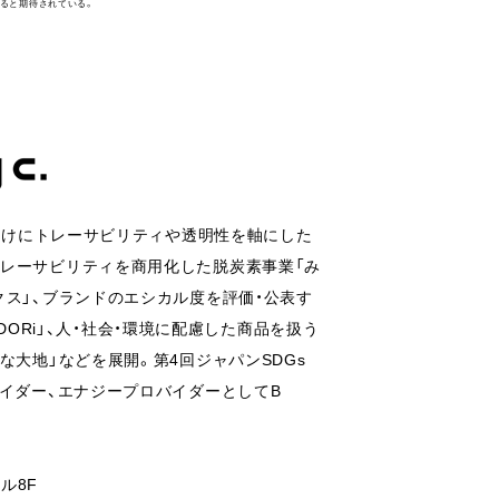
ると期待されている。
人向けにトレーサビリティや透明性を軸にした
トレーサビリティを商用化した脱炭素事業「み
クス」、ブランドのエシカル度を評価・公表す
ADORi」、人・社会・環境に配慮した商品を扱う
な大地」などを展開。第4回ジャパンSDGs
バイダー、エナジープロバイダーとしてB
ル8F