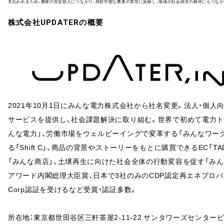
支払われるため、農家の安定収入につながり、持続可能な農業の実現に貢献し、地域の社会経済の維持にもつなが
株式会社UPDATERの概要
2021年10月1日にみんな電力株式会社から社名変更。法人・個
サービスを提供し、社会課題解決に取り組む。世界で初めて電力
んな電力」、労働市場をウェルビーイングで変革する「みんなワー
る「Shift C」、商品の背景やストーリーをもとに購買できるEC「T
「みんな商店」、土壌再生に向けた社会全体の行動変容を促す「みん
アワード内閣総理大臣賞、日本で3社のみのCDP認定再エネプロ
Corp認証を受けるなど受賞・認証多数。
所在地：東京都世田谷区三軒茶屋2-11-22 サンタワーズセンタービ