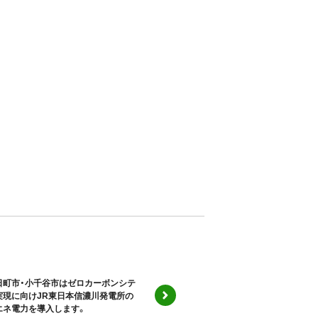
日町市・小千谷市はゼロカーボンシテ
実現に向けJR東日本信濃川発電所の
エネ電力を導入します。