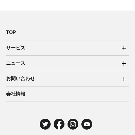
TOP
サービス
ご家庭向け電力サービス
ニュース
法人向け脱炭素サービス
2025年
お問い合わせ
新電力向けサービス
2024年
ご家庭向け電力サービス・卒FIT電気の売電
会社情報
住宅用太陽光売電 卒FIT
2023年
法人向け脱炭素サービス・新電力向けサービス
2022年
みんな電力の法人のお客さま
2021年
電気工事のお申込み
2020年