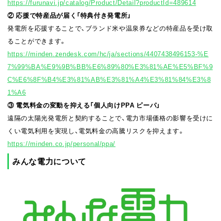
https://furunavi.jp/catalog/Product/Detail?productId=489614
② 応援で特産品が届く「特典付き発電所」
発電所を応援することで、ブランド米や温泉券などの特産品を受け取
ることができます。
https://minden.zendesk.com/hc/ja/sections/4407438496153-%E
7%99%BA%E9%9B%BB%E6%89%80%E3%81%AE%E5%BF%9
C%E6%8F%B4%E3%81%AB%E3%81%A4%E3%81%84%E3%8
1%A6
③ 電気料金の変動を抑える「個人向けPPA ピーパ」
遠隔の太陽光発電所と契約することで、電力市場価格の影響を受けに
くい電気利用を実現し、電気料金の高騰リスクを抑えます。
https://minden.co.jp/personal/ppa/
みんな電力について