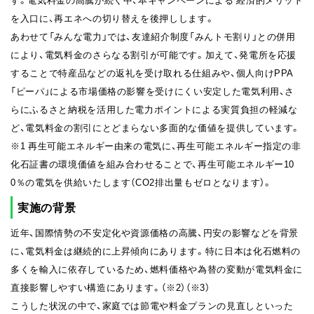
を入口に、再エネへの切り替えを後押しします。
あわせて「みんな電力」では、友達紹介制度「みんトモ割り」との併用
により、電気料金のさらなる割引が可能です。加えて、発電所を応援
することで特産品などの返礼を受け取れる仕組みや、個人向けPPA
「ピーパ」による市場価格の影響を受けにくい安定した電気利用、さ
らにふるさと納税を活用した電力ポイントによる実質負担の軽減な
ど、電気料金の割引にとどまらない多面的な価値を提供しています。
※1 再生可能エネルギー由来の電気に、再生可能エネルギー指定の非
化石証書の環境価値を組み合わせることで、再生可能エネルギー10
0％の電気を供給いたします（CO2排出量もゼロとなります）。
実施の背景
近年、国際情勢の不安定化や資源価格の高騰、円安の影響などを背景
に、電気料金は継続的に上昇傾向にあります。特に日本は化石燃料の
多くを輸入に依存しているため、燃料価格や為替の変動が電気料金に
直接影響しやすい構造にあります。（※2）（※3）
こうした状況の中で、家庭では節電や料金プランの見直しといった