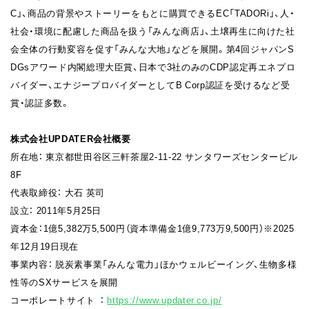
C」、商品の背景やストーリーをもとに購買できるEC「TADORi」、人・
社会・環境に配慮した商品を扱う「みんな商店」、土壌再生に向けた社
会全体の行動変容を促す「みんな大地」などを展開。第4回ジャパンS
DGsアワード内閣総理大臣賞、日本で3社のみのCDP認定再エネプロ
バイダー、エナジープロバイダーとしてB Corp認証を受けるなど受
賞・認証多数。
株式会社UPDATER会社概要
所在地： 東京都世田谷区三軒茶屋2-11-22 サンタワーズセンタービル
8F
代表取締役： 大石 英司
設立： 2011年5月25日
資本金：1億5,382万5,500円（資本準備金1億9,773万9,500円）※2025
年12月19日現在
事業内容： 脱炭素事業「みんな電力」ほかウェルビーイング、生物多様
性等のSXサービスを展開
コーポレートサイト ：
https://www.updater.co.jp/