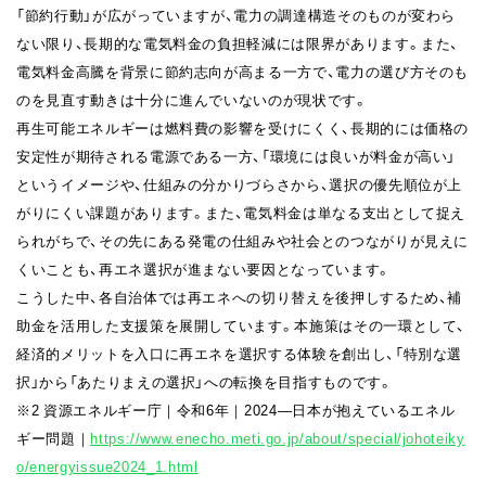
「節約行動」が広がっていますが、電力の調達構造そのものが変わら
ない限り、長期的な電気料金の負担軽減には限界があります。また、
電気料金高騰を背景に節約志向が高まる一方で、電力の選び方そのも
のを見直す動きは十分に進んでいないのが現状です。
再生可能エネルギーは燃料費の影響を受けにくく、長期的には価格の
安定性が期待される電源である一方、「環境には良いが料金が高い」
というイメージや、仕組みの分かりづらさから、選択の優先順位が上
がりにくい課題があります。また、電気料金は単なる支出として捉え
られがちで、その先にある発電の仕組みや社会とのつながりが見えに
くいことも、再エネ選択が進まない要因となっています。
こうした中、各自治体では再エネへの切り替えを後押しするため、補
助金を活用した支援策を展開しています。本施策はその一環として、
経済的メリットを入口に再エネを選択する体験を創出し、「特別な選
択」から「あたりまえの選択」への転換を目指すものです。
※2 資源エネルギー庁｜令和6年｜2024―日本が抱えているエネル
ギー問題｜
https://www.enecho.meti.go.jp/about/special/johoteiky
o/energyissue2024_1.html