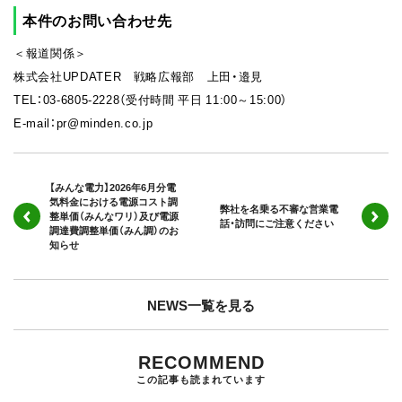
本件のお問い合わせ先
＜報道関係＞
株式会社UPDATER 戦略広報部 上田・邉見
TEL：03-6805-2228（受付時間 平日 11:00～15:00）
E-mail：pr@minden.co.jp
【みんな電力】2026年6月分電
気料金における電源コスト調
弊社を名乗る不審な営業電
整単価（みんなワリ）及び電源
話・訪問にご注意ください
調達費調整単価（みん調）のお
知らせ
NEWS一覧を見る
RECOMMEND
この記事も読まれています