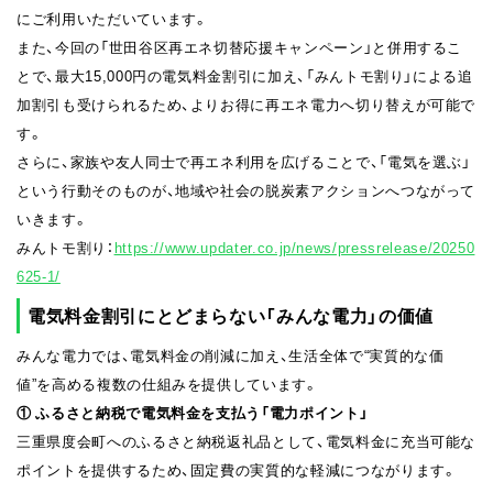
にご利用いただいています。
また、今回の「世田谷区再エネ切替応援キャンペーン」と併用するこ
とで、最大15,000円の電気料金割引に加え、「みんトモ割り」による追
加割引も受けられるため、よりお得に再エネ電力へ切り替えが可能で
す。
さらに、家族や友人同士で再エネ利用を広げることで、「電気を選ぶ」
という行動そのものが、地域や社会の脱炭素アクションへつながって
いきます。
みんトモ割り：
https://www.updater.co.jp/news/pressrelease/20250
625-1/
電気料金割引にとどまらない「みんな電力」の価値
みんな電力では、電気料金の削減に加え、生活全体で“実質的な価
値”を高める複数の仕組みを提供しています。
① ふるさと納税で電気料金を支払う「電力ポイント」
三重県度会町へのふるさと納税返礼品として、電気料金に充当可能な
ポイントを提供するため、固定費の実質的な軽減につながります。