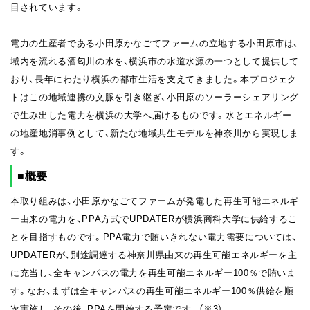
目されています。
電力の生産者である小田原かなごてファームの立地する小田原市は、
域内を流れる酒匂川の水を、横浜市の水道水源の一つとして提供して
おり、長年にわたり横浜の都市生活を支えてきました。本プロジェク
トはこの地域連携の文脈を引き継ぎ、小田原のソーラーシェアリング
で生み出した電力を横浜の大学へ届けるものです。水とエネルギー
の地産地消事例として、新たな地域共生モデルを神奈川から実現しま
す。
■概要
本取り組みは、小田原かなごてファームが発電した再生可能エネルギ
ー由来の電力を、PPA方式でUPDATERが横浜商科大学に供給するこ
とを目指すものです。PPA電力で賄いきれない電力需要については、
UPDATERが、別途調達する神奈川県由来の再生可能エネルギーを主
に充当し、全キャンパスの電力を再生可能エネルギー100％で賄いま
す。なお、まずは全キャンパスの再生可能エネルギー100％供給を順
次実施し、その後、PPAを開始する予定です。（※3）