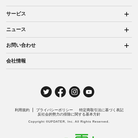
サービス
ご家庭向け電力サービス
ニュース
法人向け脱炭素サービス
2025年
お問い合わせ
新電力向けサービス
2024年
ご家庭向け電力サービス・卒FIT電気の売電
会社情報
住宅用太陽光売電 卒FIT
2023年
法人向け脱炭素サービス・新電力向けサービス
2022年
みんな電力の法人のお客さま
2021年
電気工事のお申込み
2020年
取材・講演のご依頼
利用規約
プライバシーポリシー
特定商取引法に基づく表記
2019年
反社会的勢力の排除に関する基本方針
Copyright ©UPDATER, Inc. All Rights Reserved.