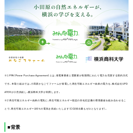
※1 PPA（Power Purchase Agreement）とは、発電事業者と需要家が長期間にわたり電力を売買する契約方式
です。本取り組みでは、小田原かなごてファームが発電した再生可能エネルギー由来の電力を、株式会社UPD
ATERが小売供給し、横浜商科大学が利用します。
※2 再生可能エネルギー由来の電気に、再生可能エネルギー指定の非化石証書の環境価値を組み合わせるこ
とで、再生可能エネルギー100％の電気を供給いたします（CO2排出量もゼロとなります）。
■背景