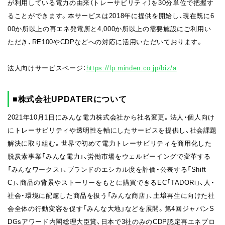
が利用している電力の由来（トレーサビリティ）を30分単位で把握す
ることができます。本サービスは2018年に提供を開始し、現在既に6
00か所以上の再エネ発電所と4,000か所以上の需要施設にご利用い
ただき、RE100やCDPなどへの対応に活用いただいております。
法人向けサービスページ：
https://lp.minden.co.jp/biz/a
■株式会社UPDATERについて
2021年10月1日にみんな電力株式会社から社名変更。法人・個人向け
にトレーサビリティや透明性を軸にしたサービスを提供し、社会課題
解決に取り組む。世界で初めて電力トレーサビリティを商用化した
脱炭素事業「みんな電力」、労働市場をウェルビーイングで変革する
「みんなワークス」、ブランドのエシカル度を評価・公表する「Shift
C」、商品の背景やストーリーをもとに購買できるEC「TADORi」、人・
社会・環境に配慮した商品を扱う「みんな商店」、土壌再生に向けた社
会全体の行動変容を促す「みんな大地」などを展開。第4回ジャパンS
DGsアワード内閣総理大臣賞、日本で3社のみのCDP認定再エネプロ