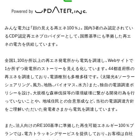
みんな電力は「顔の見える再エネ100％」。国内3者のみ認定されてい
るCDP認定再エネプロバイダーとして、国際基準にも準拠した再エ
ネの電力を供給しています。
全国1,100か所以上の再エネ発電所から電気を調達し、Webサイトで
1か所ずつ発電所のストーリーを見える化しています。44都道府県の
再エネを調達しており、電源種別も多種多様です。（太陽光&ソーラー
シェアリング、風力、地熱、バイオマス、水力）また、独自の電源調達ポ
リシーを設け、大規模な森林伐採等の環境破壊に繋がる開発行為を行
っていないことや、 地域住民との合意形成など、当社の電源調達方針
をご理解いただいた発電者さまから電気を調達しています。
また、法人向けのRE100基準に準拠した再生可能エネルギー100％プ
ランでは、電力トラッキングサービスを提供しており、お客様は自社