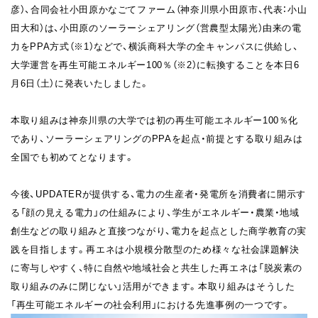
彦）、合同会社小田原かなごてファーム（神奈川県小田原市、代表：小山
田大和）は、小田原のソーラーシェアリング（営農型太陽光）由来の電
力をPPA方式（※1）などで、横浜商科大学の全キャンパスに供給し、
大学運営を再生可能エネルギー100％（※2）に転換することを本日6
月6日（土）に発表いたしました。
本取り組みは神奈川県の大学では初の再生可能エネルギー100％化
であり、ソーラーシェアリングのPPAを起点・前提とする取り組みは
全国でも初めてとなります。
今後、UPDATERが提供する、電力の生産者・発電所を消費者に開示す
る「顔の見える電力」の仕組みにより、学生がエネルギー・農業・地域
創生などの取り組みと直接つながり、電力を起点とした商学教育の実
践を目指します。再エネは小規模分散型のため様々な社会課題解決
に寄与しやすく、特に自然や地域社会と共生した再エネは「脱炭素の
取り組みのみに閉じない」活用ができます。本取り組みはそうした
「再生可能エネルギーの社会利用」における先進事例の一つです。