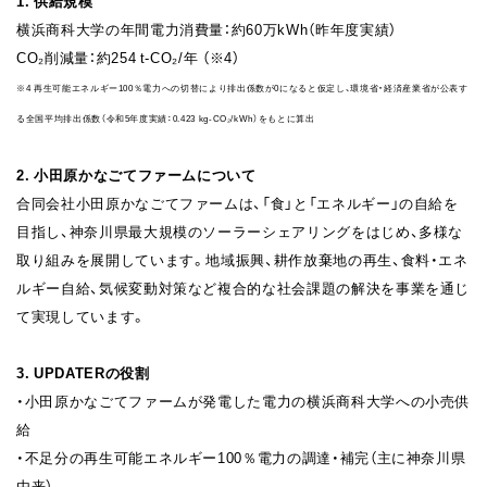
1. 供給規模
横浜商科大学の年間電力消費量：約60万kWh（昨年度実績）
CO₂削減量：約254 t-CO₂/年 （※4）
※4 再生可能エネルギー100％電力への切替により排出係数が0になると仮定し、環境省・経済産業省が公表す
る全国平均排出係数（令和5年度実績：0.423 kg-CO₂/kWh）をもとに算出
2. 小田原かなごてファームについて
合同会社小田原かなごてファームは、「食」と「エネルギー」の自給を
目指し、神奈川県最大規模のソーラーシェアリングをはじめ、多様な
取り組みを展開しています。地域振興、耕作放棄地の再生、食料・エネ
ルギー自給、気候変動対策など複合的な社会課題の解決を事業を通じ
て実現しています。
3. UPDATERの役割
・小田原かなごてファームが発電した電力の横浜商科大学への小売供
給
・不足分の再生可能エネルギー100％電力の調達・補完（主に神奈川県
由来）