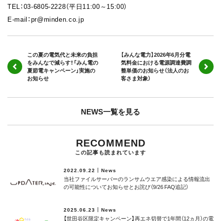
TEL：03-6805-2228（平日11:00～15:00）
E-mail：pr@minden.co.jp
この夏の電気代と未来の負担
【みんな電力】2026年6月分電
をみんなで減らす！「みん電の
気料金における電源調達費調
夏節電キャンペーン」実施の
整単価のお知らせ（法人のお
お知らせ
客さま対象）
NEWS一覧を見る
RECOMMEND
この記事も読まれています
2022.09.22
News
当社ファイルサーバーのランサムウエア感染による情報流出
の可能性についてお知らせとお詫び（9/26 FAQ追記）
2025.06.23
News
【世田谷区限定キャンペーン】再エネ切替で1年間（12ヵ月）の電