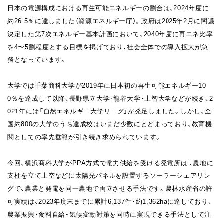
日本の電源構成における再生可能エネルギーの割合は、2024年度に
約26.5％に達しました（資源エネルギー庁）。政府は2025年2月に閣議
決定した第7次エネルギー基本計画において、2040年度に再エネ比率
を4〜5割程度とする目標を掲げており、社会全体での導入拡大が急
務となっています。
大学では千葉商科大学が2019年に日本初の再生可能エネルギー10
0％を達成して以降、長野県立大学・龍谷大学・上智大学などが続き、2
021年には「自然エネルギー大学リーグ」が発足しました。しかし、全
国約800の大学のうち達成校はいまだ少数にとどまっており、教育機
関としての率先垂範が引き続き求められています。
今回、横浜商科大学がPPA方式で電力供給を受ける発電所は 、農地に
支柱を立て上空などに太陽光パネルを設置するソーラーシェアリン
グで、農業と発電を同一農地で両立させる手法です。農林水産省の許
可実績は、2023年度末までに累計6,137件・約1,362haに達しており、
農業振興・食料自給・気候変動対策を同時に実現できる手法として注