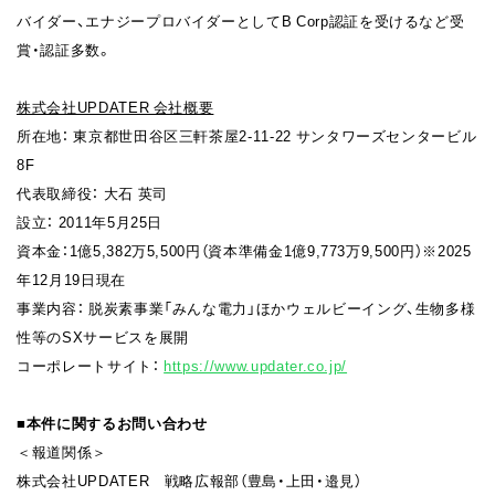
バイダー、エナジープロバイダーとしてB Corp認証を受けるなど受
賞・認証多数。
株式会社UPDATER 会社概要
所在地： 東京都世田谷区三軒茶屋2-11-22 サンタワーズセンタービル
8F
代表取締役： 大石 英司
設立： 2011年5月25日
資本金：1億5,382万5,500円（資本準備金1億9,773万9,500円）※2025
年12月19日現在
事業内容： 脱炭素事業「みんな電力」ほかウェルビーイング、生物多様
性等のSXサービスを展開
コーポレートサイト：
https://www.updater.co.jp/
■本件に関するお問い合わせ
＜報道関係＞
株式会社UPDATER 戦略広報部（豊島・上田・邉見）