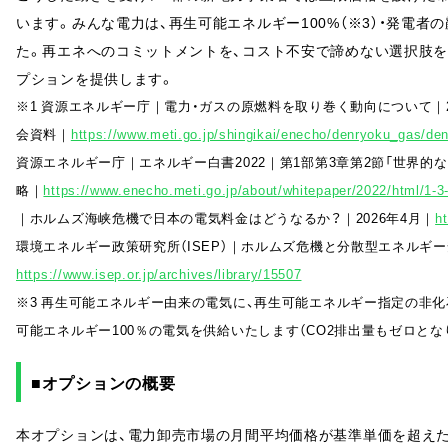
います。みんな電力は、再生可能エネルギー100%（※3）・発電
た。再エネへのコミットメントを、コスト不安で諦めない選択肢
プションを提供します。
※1 資源エネルギー庁｜電力・ガスの原燃料を取り巻く動向について｜2
会資料｜
https://www.meti.go.jp/shingikai/enecho/denryoku_gas/de
資源エネルギー庁｜エネルギー白書2022｜第1部第3章第2節「世界
略｜
https://www.enecho.meti.go.jp/about/whitepaper/2022/html/1-3
｜ホルムズ海峡危機で日本の電気料金はどうなるか？｜2026年4月｜
ht
環境エネルギー政策研究所（ISEP）｜ホルムズ危機と分散型エネルギー安
https://www.isep.or.jp/archives/library/15507
※3 再生可能エネルギー由来の電気に、再生可能エネルギー指定の非
可能エネルギー100％の電気を供給いたします（CO2排出量もゼロとな
■オプションの概要
本オプションは、電力卸売市場の月間平均価格が基準単価を超え