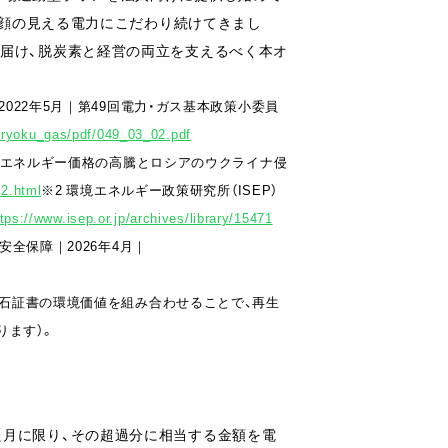
者の顔の見える電力にこだわり続けてきまし
を届け、脱炭素と経営の両立を支えるべく本オ
022年5月｜第49回電力・ガス基本政策小委員
nryoku_gas/pdf/049_03_02.pdf
的なエネルギー価格の高騰とロシアのウクライナ侵
-2.html
※2 環境エネルギー政策研究所（ISEP）
tps://www.isep.or.jp/archives/library/15471
全保障｜2026年4月｜
化石証書の環境価値を組み合わせることで、再生
ります）。
た月に限り、その超過分に相当する金額を電