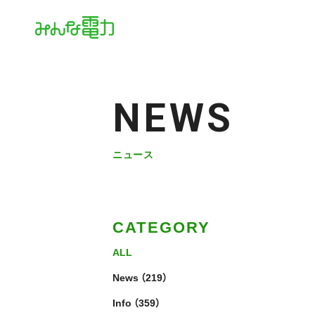
NEWS
ニュース
CATEGORY
ALL
News
（219）
Info
（359）