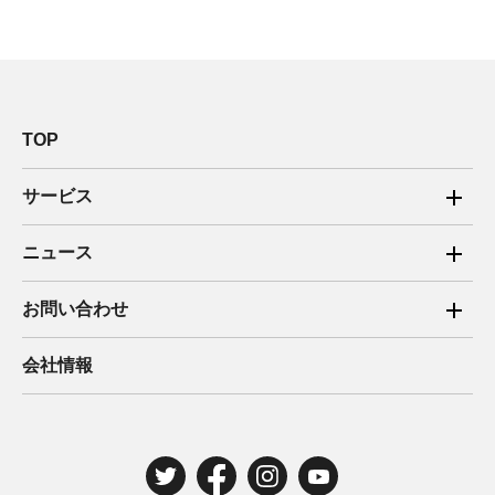
TOP
サービス
ご家庭向け電力サービス
ニュース
法人向け脱炭素サービス
2025年
お問い合わせ
新電力向けサービス
2024年
ご家庭向け電力サービス・卒FIT電気の売電
会社情報
住宅用太陽光売電 卒FIT
2023年
法人向け脱炭素サービス・新電力向けサービス
2022年
みんな電力の法人のお客さま
2021年
電気工事のお申込み