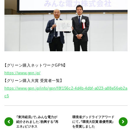
【グリーン購入ネットワークGPN】
https://www.gpn.jp/
【グリーン購入大賞 受賞者一覧】
https://www.gpn.jp/info/gpn/f8f156c2-4d4b-4dbf-a023-a88e56eb2a
c5
「東洋経済」で、みんな電力が
環境省グッドライフアワード
紹介されました：勃興する「再
にて、「環境大臣賞 最優秀賞」
エネ」ビジネス
を受賞しました