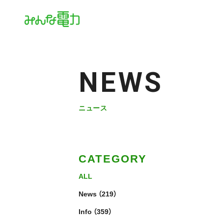
NEWS
ニュース
CATEGORY
ALL
News
（219）
Info
（359）