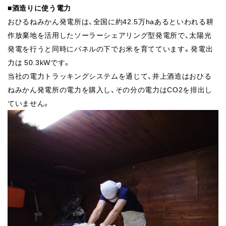
■
酒造りに使う電力
おひるねみかん発電所は、全国に約42.5万haあるといわれる
耕
作放棄地を活用したソーラーシェアリング型発電所で、太陽光
発電を行うと同時にパネルの下でお米を育てています。発電出
力
は 50.3kWです。
当社の電力トラッキングシステムを通じて、井上酒造はおひる
ね
みかん発電所の電力を購入し、その分の電力はCO2を排出し
て
いません。