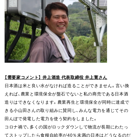
【需要家コメント】 井上酒造 代表取締役 井上寛さん
日本酒は米と良い水がなければ造ることができません。言い換
えれば、
農業と環境保全が盤石でないと私の商売である日本酒
造りはできなく
なります。農業再生と環境保全が同時に達成で
きる小山田さんの取り
組みに賛同し、みんな電力を通じてその
田んぼで発電した電力を使う
契約をしました。
コロナ禍で、多くの国がロックダウンして物流が長期にわたっ
てストップ
したら食糧自給率が40％未満の日本はどうなるのだ