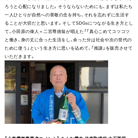
ろうと心配に
なりました。そうならないためにも、まずは私たち
一人ひとりが自然への
畏敬の念を持ち、それを忘れずに生活す
ることが大切だと思います。
そしてSDGsにつながる生き方とし
て、小田原の偉人＝二宮尊徳翁
が唱えた「「真心こめてコツコツ
と働き、身の丈に合った生活をし、余った分
は社会や次の世代の
ために使う」という生き方に思いを込めて、「推譲」を
販売させて
いただきます。