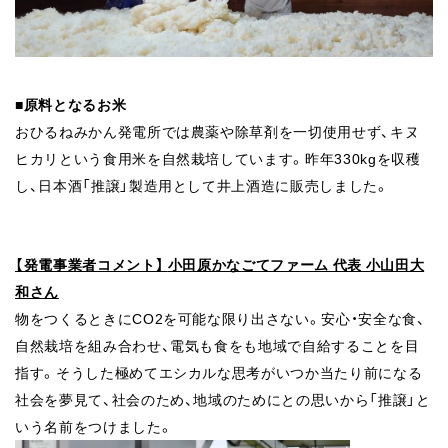
■原料となるお米
おひるねみかん発電所では農薬や除草剤を一切使用せず、
キヌ
ヒカリという食用米を自然栽培しています。昨年330kgを
収穫
し、日本酒「推譲」製造用として井上酒造に販売しました。
【発電事業者コメント】
小田原かなごてファーム 代表 小山田大
和さん
物をつくるときにCO2を可能な限り出さない。安心・安全な食、
自然
栽培を組み合わせ、電気も食をも地域で自給することを目
指す。
そうした極めてエシカルな思考がいつか当たり前になる
社会を夢見て、
社会のため、地域のためにとの思いから「推譲」と
いう名前をつけました。