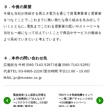
３．今後の展望
今後も当社が供給する再エネ電力を通じて発電事業者と需要家
をつなぐことで、これまでに無い新たな取り組みを生み出して
いくとともに、電気までこだわる需要家の思いやストーリーを
当社も一緒になって伝えていくことで商品やサービスの価値を
より高めていきたいと考えています。
４．本件の問い合わせ先
広報担当 中村（080-7142-5287）佐藤（080-7142-5295）
代表TEL：03-6805-2228（受付時間 平日11:00 – 15:00）
MAIL：pr@minden.co.jp
緊急発表！まん延防止対策を
TBSラジオ気候危機キャンペ
より効果的に！「みんなエア
ーン第二弾！「チャレンジゼロ
ー」でクラウド活用し、CO2計
~CO2削減キャンペーン
測・管理に新手法
2021~」に参加