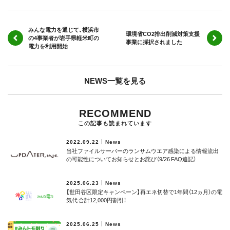
みんな電力を通じて、横浜市
環境省CO2排出削減対策支援
の4事業者が岩手県軽米町の
事業に採択されました
電力を利用開始
NEWS一覧を見る
RECOMMEND
この記事も読まれています
2022.09.22
News
当社ファイルサーバーのランサムウエア感染による情報流出
の可能性についてお知らせとお詫び（9/26 FAQ追記）
2025.06.23
News
【世田谷区限定キャンペーン】再エネ切替で1年間（12ヵ月）の電
気代 合計12,000円割引！
2025.06.25
News