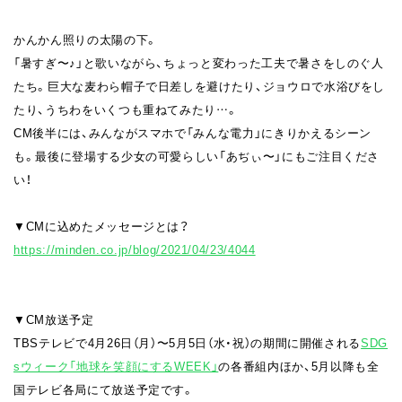
かんかん照りの太陽の下。
「暑すぎ〜♪」と歌いながら、ちょっと変わった工夫で暑さをしのぐ人
たち。巨大な麦わら帽子で日差しを避けたり、ジョウロで水浴びをし
たり、うちわをいくつも重ねてみたり…。
CM後半には、みんながスマホで「みんな電力」にきりかえるシーン
も。最後に登場する少女の可愛らしい「あぢぃ〜」にもご注目くださ
い！
▼CMに込めたメッセージとは？
https://minden.co.jp/blog/2021/04/23/4044
▼CM放送予定
TBSテレビで4月26日（月）〜5月5日（水・祝）の期間に開催される
SDG
sウィーク「地球を笑顔にするWEEK」
の各番組内ほか、5月以降も全
国テレビ各局にて放送予定です。