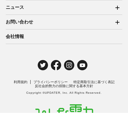
ご家庭向け電力サービス
ニュース
法人向け脱炭素サービス
2025年
お問い合わせ
新電力向けサービス
2024年
ご家庭向け電力サービス・卒FIT電気の売電
会社情報
住宅用太陽光売電 卒FIT
2023年
法人向け脱炭素サービス・新電力向けサービス
2022年
みんな電力の法人のお客さま
2021年
電気工事のお申込み
2020年
取材・講演のご依頼
利用規約
プライバシーポリシー
特定商取引法に基づく表記
2019年
反社会的勢力の排除に関する基本方針
Copyright ©UPDATER, Inc. All Rights Reserved.