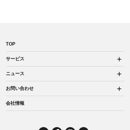
TOP
サービス
ご家庭向け電力サービス
ニュース
法人向け脱炭素サービス
2025年
お問い合わせ
新電力向けサービス
2024年
ご家庭向け電力サービス・卒FIT電気の売電
会社情報
住宅用太陽光売電 卒FIT
2023年
法人向け脱炭素サービス・新電力向けサービス
2022年
みんな電力の法人のお客さま