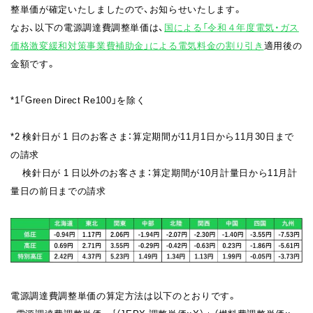
整単価が確定いたしましたので、お知らせいたします。
なお、以下の電源調達費調整単価は、
国による「令和４年度電気・ガス
価格激変緩和対策事業費補助⾦」による電気料金の割り引き
適用後の
金額です。
*1「Green Direct Re100」
を除く
*2 検針日が
1 日のお客さま：算定期間が11月1日から11月30日まで
の請求
検針日が
1 日以外のお客さま：算定期間が10月計量日から11月計
量日の前日までの請求
電源調達費調整単価の算定方法は以下のとおりです。