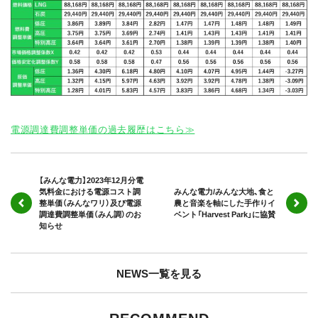
電源調達費調整単価の過去履歴はこちら≫
【みんな電力】2023年12月分電
気料金における電源コスト調
みんな電力/みんな大地、食と
整単価（みんなワリ）及び電源
農と音楽を軸にした手作りイ
調達費調整単価（みん調）のお
ベント「Harvest Park」に協賛
知らせ
NEWS一覧を見る
RECOMMEND