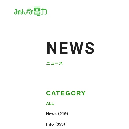
NEWS
ニュース
CATEGORY
ALL
News
（219）
Info
（359）