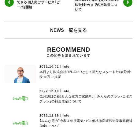
できる 個人向けサービス「ピ
6月検針分までの再延長につ
ーパ」開始
いて
NEWS一覧を見る
RECOMMEND
この記事も読まれています
2021.10.01
Info
本日より株式会社UPDATERとして新たなスタート！代表取締
役 大石 ご挨拶
2022.12.19
Info
（1月16日更新）みんな電力ご家庭向け「みんなのプラン・エポス
プラン」の料金改定について
2022.12.19
Info
【みんな電力】令和４年度電気・ガス価格激変緩和対策事業費補
助⾦について