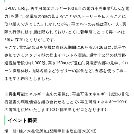
UPDATERは、再生可能エネルギー100％※の電力小売事業「みんな電
力」を通じ、発電所の“顔の見える”ことやストーリーを伝えることに
取り組んできました。しかしながら、再エネへの共感は高い一方、実
際の行動に移す層は限られており、とくに若年層にとって再エネは
「遠い存在」となりがちです。
そこで、電気記念日を契機に春休み期間にあたる3月26日に、親子で
参加できるスタディ型の登山イベントを実施。通常非公開の鉄管路
巡視路階段（約1,000段、高さ150m）の“登山”、発電所内部の見学、ドロ
ーン操縦体験、山梨名産ぶどうゼリーの試食など、五感を使って再エ
ネを学ぶ内容としました。
※再生可能エネルギー由来の電気に、再生可能エネルギー指定の非化
石証書の環境価値を組み合わせることで、再生可能エネルギー100％
の電気を供給いたします（CO2排出量もゼロとなります）。
イベント概要
場 所：柚ノ木発電所（山梨県甲州市塩山藤木2043）