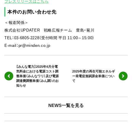
プレスリリースはこちら
本件のお問い合わせ先
＜報道関係＞
株式会社UPDATER 戦略広報チーム 豊島・菊川
TEL：03-6805-2228（受付時間 平日 11:00～15:00）
E-mail：pr@minden.co.jp
【みんな電力】2025年4月分電
気料金における電源コスト調
2025年度の再生可能エネルギ
整単価（みんなワリ）及び電源
ー発電促進賦課金単価につい
調達費調整単価（みん調）のお
て
知らせ
NEWS一覧を見る