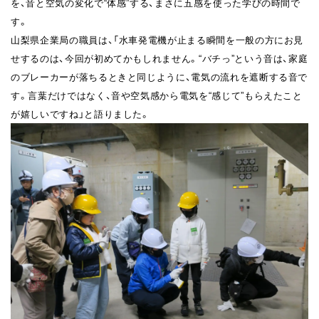
を、音と空気の変化で“体感”する、まさに五感を使った学びの時間で
す。
山梨県企業局の職員は、「水車発電機が止まる瞬間を一般の方にお見
せするのは、今回が初めてかもしれません。“バチっ”という音は、家庭
のブレーカーが落ちるときと同じように、電気の流れを遮断する音で
す。言葉だけではなく、音や空気感から電気を“感じて”もらえたこと
が嬉しいですね」と語りました。