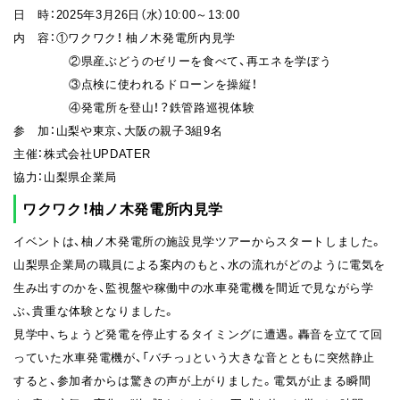
日 時：2025年3月26日（水）10:00～13:00
内 容：①ワクワク！ 柚ノ木発電所内見学
②県産ぶどうのゼリーを食べて、再エネを学ぼう
③点検に使われるドローンを操縦！
④発電所を登山！？鉄管路巡視体験
参 加：山梨や東京、大阪の親子3組9名
主催：株式会社UPDATER
協力：山梨県企業局
ワクワク！柚ノ木発電所内見学
イベントは、柚ノ木発電所の施設見学ツアーからスタートしました。
山梨県企業局の職員による案内のもと、水の流れがどのように電気を
生み出すのかを、監視盤や稼働中の水車発電機を間近で見ながら学
ぶ、貴重な体験となりました。
見学中、ちょうど発電を停止するタイミングに遭遇。轟音を立てて回
っていた水車発電機が、「バチっ」という大きな音とともに突然静止
すると、参加者からは驚きの声が上がりました。電気が止まる瞬間