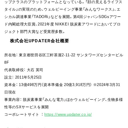
ップクラスのプラットフォームとなっている。「顔の見えるライフス
タイル」の実現のため、ウェルビーイング事業「みんなワークス」、エ
シカル調達事業「TADORi」などを展開。第4回ジャパンSDGsアワー
ド内閣総理大臣賞、2021年度 NIKKEI 脱炭素アワードにおいてプロ
ジェクト部門大賞など受賞歴多数。
株式会社UPDATER会社概要
所在地： 東京都世田谷区三軒茶屋2-11-22 サンタワーズセンタービル
8F
代表取締役： 大石 英司
設立： 2011年5月25日
資本金： 13億498万円（資本準備金 20億3,918万円） ※2024年3月31
日現在
事業内容： 脱炭素事業「みんな電力」ほかウェルビーイング、生物多様
性等のSXサービスを展開
コーポレートサイト ：
https://www.updater.co.jp/