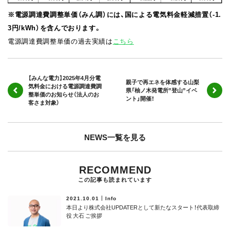
※電源調達費調整単価（みん調）には、国による電気料金軽減措置（-1.
3円/kWh）を含んでおります。
電源調達費調整単価の過去実績は
こちら
【みんな電力】2025年4月分電
親子で再エネを体感する山梨
気料金における電源調達費調
県「柚ノ木発電所”登山”イベ
整単価のお知らせ（法人のお
ント」開催！
客さま対象）
NEWS一覧を見る
RECOMMEND
この記事も読まれています
2021.10.01
Info
本日より株式会社UPDATERとして新たなスタート！代表取締
役 大石 ご挨拶