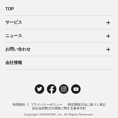
TOP
サービス
ご家庭向け電力サービス
ニュース
法人向け脱炭素サービス
2025年
お問い合わせ
新電力向けサービス
2024年
ご家庭向け電力サービス・卒FIT電気の売電
会社情報
住宅用太陽光売電 卒FIT
2023年
法人向け脱炭素サービス・新電力向けサービス
2022年
みんな電力の法人のお客さま
2021年
電気工事のお申込み
2020年
取材・講演のご依頼
利用規約
プライバシーポリシー
特定商取引法に基づく表記
2019年
反社会的勢力の排除に関する基本方針
Copyright ©UPDATER, Inc. All Rights Reserved.