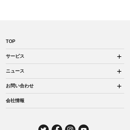
TOP
サービス
ご家庭向け電力サービス
ニュース
法人向け脱炭素サービス
2025年
お問い合わせ
新電力向けサービス
2024年
ご家庭向け電力サービス・卒FIT電気の売電
会社情報
住宅用太陽光売電 卒FIT
2023年
法人向け脱炭素サービス・新電力向けサービス
2022年
みんな電力の法人のお客さま
2021年