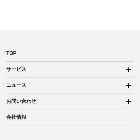
TOP
サービス
ご家庭向け電力サービス
ニュース
法人向け脱炭素サービス
2025年
お問い合わせ
新電力向けサービス
2024年
ご家庭向け電力サービス・卒FIT電気の売電
会社情報
住宅用太陽光売電 卒FIT
2023年
法人向け脱炭素サービス・新電力向けサービス
2022年
みんな電力の法人のお客さま