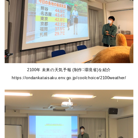
2100年 未来の天気予報 (制作：環境省)を紹介
https://ondankataisaku.env.go.jp/coolchoice/2100weather/