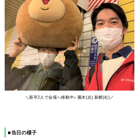
＼新卒2人で会場へ移動中♪ 園木(左) 新郷(右)／
■当日の様子