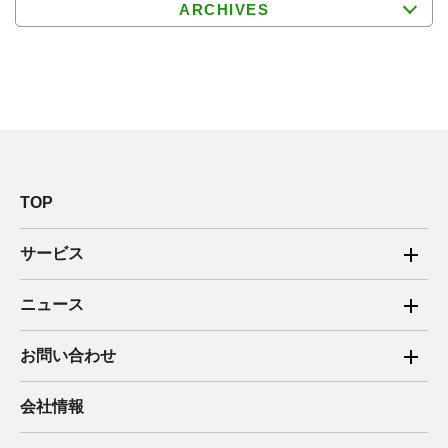
ARCHIVES
TOP
サービス
ご家庭向け電力サービス
ニュース
法人向け脱炭素サービス
2025年
お問い合わせ
新電力向けサービス
2024年
ご家庭向け電力サービス・卒FIT電気の売電
会社情報
住宅用太陽光売電 卒FIT
2023年
法人向け脱炭素サービス・新電力向けサービス