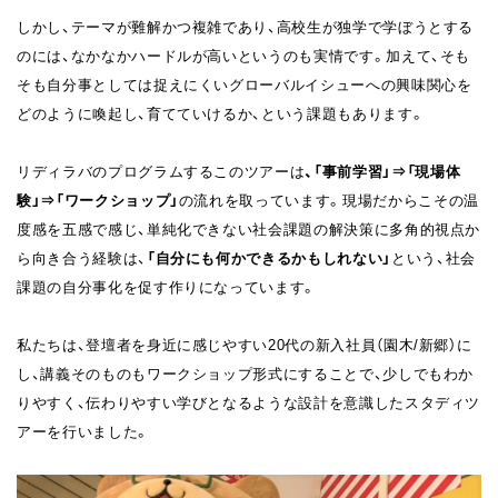
しかし、テーマが難解かつ複雑であり、高校生が独学で学ぼうとする
のには、なかなかハードルが高いというのも実情です。加えて、そも
そも自分事としては捉えにくいグローバルイシューへの興味関心を
どのように喚起し、育てていけるか、という課題もあります。
リディラバのプログラムするこのツアーは
、「事前学習」⇒「現場体
験」⇒「ワークショップ」
の流れを取っています。現場だからこその温
度感を五感で感じ、単純化できない社会課題の解決策に多角的視点か
ら向き合う経験は、
「自分にも何かできるかもしれない」
という、社会
課題の自分事化を促す作りになっています。
私たちは、登壇者を身近に感じやすい20代の新入社員（園木/新郷）に
し、講義そのものもワークショップ形式にすることで、少しでもわか
りやすく、伝わりやすい学びとなるような設計を意識したスタディツ
アーを行いました。