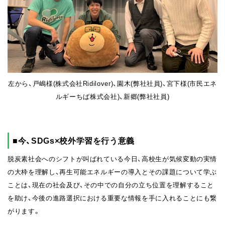
左から、戸嶋様(株式会社Ridilover)、園木(弊社社員)、宮下様(市民エネ
ルギーちば株式会社)、新郷(弊社社員)
■今、SDGs×校外学習を行う意義
脱炭素社会へのシフトが叫ばれている今日、高校生が気候変動の実情
の大枠を理解し、再生可能エネルギーの導入とその課題について学ぶ
ことは、現在の社会及び、その中での自分の立ち位置を理解すること
を助け、今後の進路選択における重要な情報を手に入れることにも繋
がります。