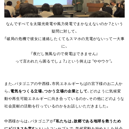
なんですべてを太陽光発電や風力発電でまかなえないのか？という
疑問に対して、
「破局の危機で彼女に連絡したくてもスマホの充電がないって一大事
に、
『夜だし無風なので発電はできません』
って言われたら困るでしょ？」という例えは ”ややウケ”。
また、パタゴニアの中西様、市民エネルギーちばの宮下様のお二人か
ら、
電気をつくる立場、つかう立場の企業として
、どのように気候変
動や再生可能エネルギーに向き合っているのか、その他にどのような
社会貢献の活動を行っているのかをお話しいただきました。
中西様からは、パタゴニアが
「私たちは、故郷である地球を救うため
にビジネスを営む」
というコンセプトで、気候変動を始めとした社会