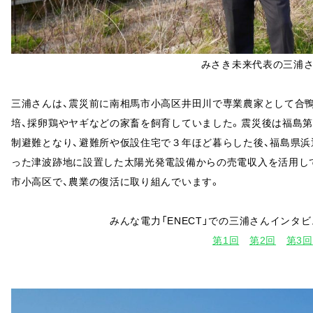
みさき未来代表の三浦
三浦さんは、震災前に南相馬市小高区井田川で専業農家として合
培、採卵鶏やヤギなどの家畜を飼育していました。震災後は福島第
制避難となり、避難所や仮設住宅で３年ほど暮らした後、福島県
った津波跡地に設置した太陽光発電設備からの売電収入を活用して
市小高区で、農業の復活に取り組んでいます。
みんな電力「ENECT」での三浦さんインタビ
第1回
第2回
第3回