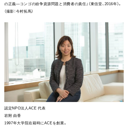
の正義―コンゴの紛争資源問題と消費者の責任』（東信堂、2016年）。
（撮影：今村拓馬）
認定NPO法人ACE 代表
岩附 由香
1997年大学院在籍時にACEを創業。