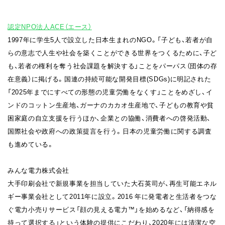
認定NPO法人ACE（エース）
1997年に学生5人で設立した日本生まれのNGO。「子ども、若者が自
らの意志で人生や社会を築くことができる世界をつくるために、子ど
も、若者の権利を奪う社会課題を解決する」ことをパーパス（団体の存
在意義）に掲げる。国連の持続可能な開発目標(SDGs)に明記された
「2025年までにすべての形態の児童労働をなくす」ことをめざし、イ
ンドのコットン生産地、ガーナのカカオ生産地で、子どもの教育や貧
困家庭の自立支援を行うほか、企業との協働、消費者への啓発活動、
国際社会や政府への政策提言を行う。日本の児童労働に関する調査
も進めている。
みんな電力株式会社
大手印刷会社で新規事業を担当していた大石英司が、再生可能エネル
ギー事業会社として2011年に設立。2016 年に発電者と生活者をつな
ぐ電力小売りサービス「顔の見える電力™️」を始めるなど、「納得感を
持って選択する」という体験の提供にこだわり、2020年には清潔な空