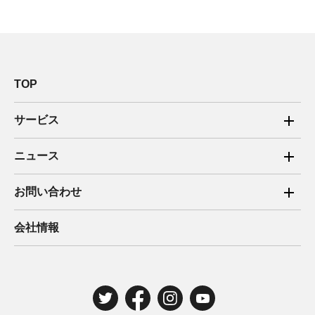
TOP
サービス
ご家庭向け電力サービス
ニュース
法人向け脱炭素サービス
2025年
お問い合わせ
新電力向けサービス
2024年
ご家庭向け電力サービス・卒FIT電気の売電
会社情報
住宅用太陽光売電 卒FIT
2023年
法人向け脱炭素サービス・新電力向けサービス
2022年
みんな電力の法人のお客さま
2021年
電気工事のお申込み