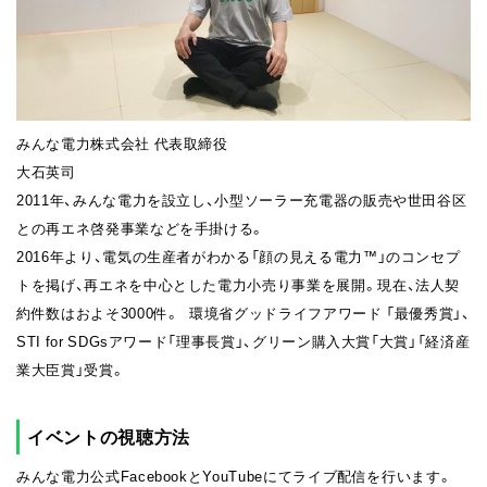
みんな電力株式会社 代表取締役
大石英司
2011年、みんな電力を設立し、小型ソーラー充電器の販売や世田谷区
との再エネ啓発事業などを手掛ける。
2016年より、電気の生産者がわかる「顔の見える電力™」のコンセプ
トを掲げ、再エネを中心とした電力小売り事業を展開。現在、法人契
約件数はおよそ3000件。 環境省グッドライフアワード 「最優秀賞」、
STI for SDGsアワード「理事長賞」、グリーン購入大賞「大賞」「経済産
業大臣賞」受賞。
イベントの視聴方法
みんな電力公式FacebookとYouTubeにてライブ配信を行います。