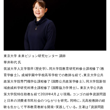
東京大学 未来ビジョン研究センター 講師
華井和代 氏
筑波大学人文学類卒（歴史学）、同大学院教育研究科修士課程修了（教
育学修士）。成城学園中学校高等学校での教師を経て、東京大学公共
政策大学院専門職学位課程修了（国際公共政策学修士）、同大学院新領
域創成科学研究科博士課程修了（国際協力学博士）。東京大学公共政
策大学院特任助教を経て2018年4月より現職。コンゴの紛争資源問題
と日本の消費者市民社会のつながりを研究。同時に、元高校教師の経
験を生かして平和教育教材を開発・実践している。主著は『資源問題