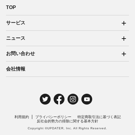
TOP
サービス
ご家庭向け電力サービス
ニュース
法人向け脱炭素サービス
2025年
お問い合わせ
新電力向けサービス
2024年
ご家庭向け電力サービス・卒FIT電気の売電
会社情報
住宅用太陽光売電 卒FIT
2023年
法人向け脱炭素サービス・新電力向けサービス
2022年
みんな電力の法人のお客さま
2021年
電気工事のお申込み
2020年
取材・講演のご依頼
利用規約
プライバシーポリシー
特定商取引法に基づく表記
2019年
反社会的勢力の排除に関する基本方針
Copyright ©UPDATER, Inc. All Rights Reserved.