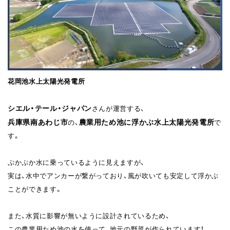
花岡池水上太陽光発電所
シエル・テール・ジャパン
さんが運営する、
兵庫県南あわじ市
農業用ため池に浮かぶ水上太陽光発電所
の、
で
す。
ぷかぷか水に乗っているように見えますが、
実は、水中でアンカーが繋がっており、風が吹いても安定して浮かぶ
ことができます。
また、水質に影響が無いように設計されているため、
この農業用ため池の水を使って、地元の野菜が作られています！