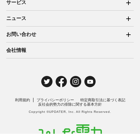
サービス
ご家庭向け電力サービス
ニュース
法人向け脱炭素サービス
2025年
お問い合わせ
新電力向けサービス
2024年
ご家庭向け電力サービス・卒FIT電気の売電
会社情報
住宅用太陽光売電 卒FIT
2023年
法人向け脱炭素サービス・新電力向けサービス
2022年
みんな電力の法人のお客さま
2021年
電気工事のお申込み
2020年
取材・講演のご依頼
利用規約
プライバシーポリシー
特定商取引法に基づく表記
2019年
反社会的勢力の排除に関する基本方針
Copyright ©UPDATER, Inc. All Rights Reserved.