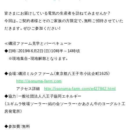
皆さまにお届けしている電気の生産者を訪ねてみませんか？
今回は、ご契約者様とそのご家族の方限定で、無料ご招待させていた
だきます。ぜひご参加ください！
≪磯沼ファーム見学とバーベキュー≫
◆日時：2019年6月2日（日）10時半～14時頃
※現地集合・現地解散となります。
◆会場：磯沼ミルクファーム（東京都八王子市小比企町1625）
http://isonuma-farm.com
アクセス詳細
http://isonuma-farm.com/e427842.html
◆協力：一般社団法人八王子協同エネルギー
（ユギムラ牧場ソーラー・結の会ソーラー・かあさん牛のヨーグルト工
房発電所）
◆参加費：無料