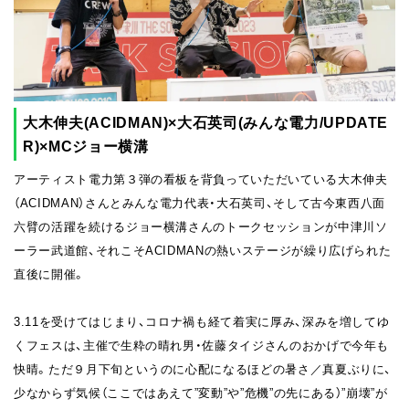
大木伸夫(ACIDMAN)×大石英司(みんな電力/UPDATE
R)×MCジョー横溝
アーティスト電力第３弾の看板を背負っていただいている大木伸夫
（ACIDMAN）さんとみんな電力代表・大石英司、そして古今東西八面
六臂の活躍を続けるジョー横溝さんのトークセッションが中津川ソ
ーラー武道館、それこそACIDMANの熱いステージが繰り広げられた
直後に開催。
3.11を受けてはじまり、コロナ禍も経て着実に厚み、深みを増してゆ
くフェスは、主催で生粋の晴れ男・佐藤タイジさんのおかげで今年も
快晴。ただ９月下旬というのに心配になるほどの暑さ／真夏ぶりに、
少なからず気候（ここではあえて”変動”や”危機”の先にある）”崩壊”が