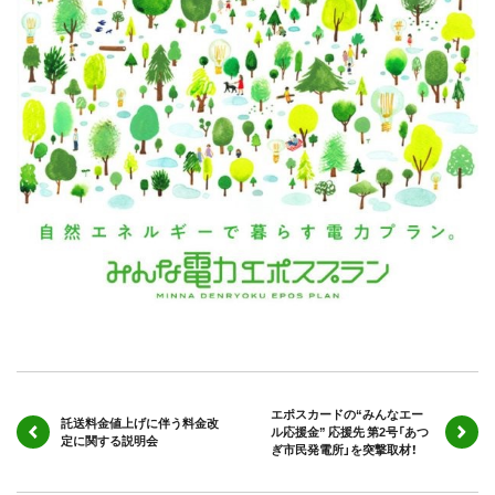
エポスカードの“みんなエー
託送料金値上げに伴う料金改
ル応援金” 応援先 第2号「あつ
定に関する説明会
ぎ市民発電所」を突撃取材！