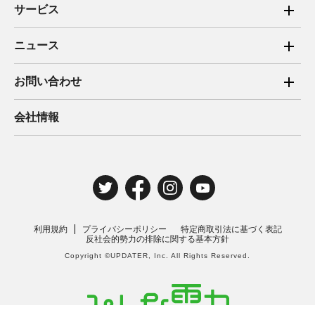
サービス
ご家庭向け電力サービス
ニュース
法人向け脱炭素サービス
2025年
お問い合わせ
新電力向けサービス
2024年
ご家庭向け電力サービス・卒FIT電気の売電
会社情報
住宅用太陽光売電 卒FIT
2023年
法人向け脱炭素サービス・新電力向けサービス
2022年
みんな電力の法人のお客さま
2021年
電気工事のお申込み
2020年
取材・講演のご依頼
利用規約
プライバシーポリシー
特定商取引法に基づく表記
2019年
反社会的勢力の排除に関する基本方針
Copyright ©UPDATER, Inc. All Rights Reserved.