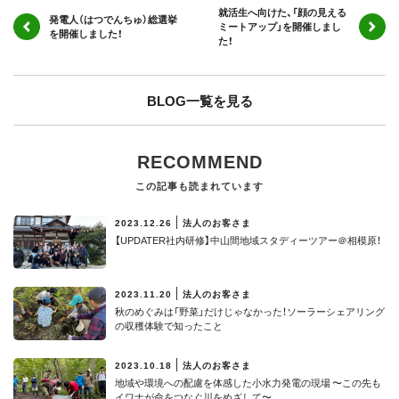
就活生へ向けた、「顔の見える
発電人（はつでんちゅ）総選挙
ミートアップ」を開催しまし
を開催しました！
た！
BLOG一覧を見る
RECOMMEND
この記事も読まれています
2023.12.26
法人のお客さま
【UPDATER社内研修】中山間地域スタディーツアー＠相模原！
2023.11.20
法人のお客さま
秋のめぐみは「野菜」だけじゃなかった！ソーラーシェアリング
の収穫体験で知ったこと
2023.10.18
法人のお客さま
地域や環境への配慮を体感した小水力発電の現場 〜この先も
イワナが命をつなぐ川をめざして〜