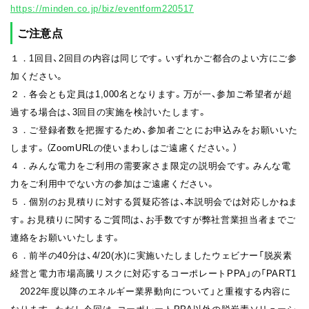
https://minden.co.jp/biz/eventform220517
ご注意点
１．1回目、2回目の内容は同じです。いずれかご都合のよい方にご参
加ください。
２．各会とも定員は1,000名となります。万が一、参加ご希望者が超
過する場合は、3回目の実施を検討いたします。
３．ご登録者数を把握するため、参加者ごとにお申込みをお願いいた
します。（ZoomURLの使いまわしはご遠慮ください。）
４．みんな電力をご利用の需要家さま限定の説明会です。みんな電
力をご利用中でない方の参加はご遠慮ください。
５．個別のお見積りに対する質疑応答は、本説明会では対応しかねま
す。お見積りに関するご質問は、お手数ですが弊社営業担当者までご
連絡をお願いいたします。
６．前半の40分は、4/20(水)に実施いたしましたウェビナー「脱炭素
経営と電力市場高騰リスクに対応するコーポレートPPA」の「PART1
2022年度以降のエネルギー業界動向について」と重複する内容に
なります。ただし今回は、コーポレートPPA以外の脱炭素ソリューシ