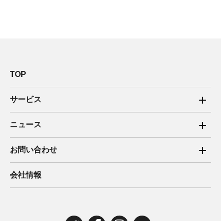
TOP
サービス
ご家庭向け電力サービス
ニュース
法人向け脱炭素サービス
2025年
お問い合わせ
新電力向けサービス
2024年
ご家庭向け電力サービス・卒FIT電気の売電
会社情報
住宅用太陽光売電 卒FIT
2023年
法人向け脱炭素サービス・新電力向けサービス
2022年
みんな電力の法人のお客さま