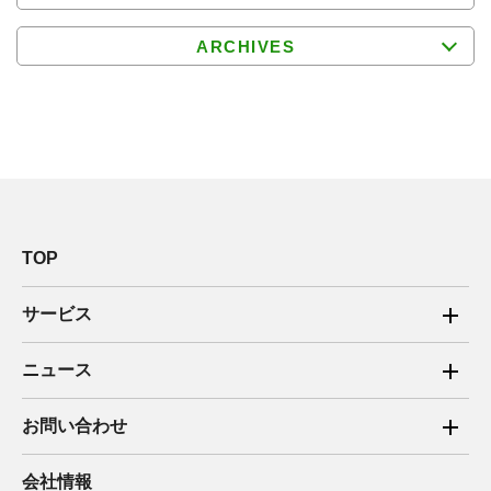
ARCHIVES
TOP
サービス
ご家庭向け電力サービス
ニュース
法人向け脱炭素サービス
2025年
お問い合わせ
新電力向けサービス
2024年
ご家庭向け電力サービス・卒FIT電気の売電
会社情報
住宅用太陽光売電 卒FIT