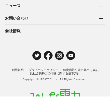
ご家庭向け電力サービス
ニュース
法人向け脱炭素サービス
2025年
お問い合わせ
新電力向けサービス
2024年
ご家庭向け電力サービス・卒FIT電気の売電
会社情報
住宅用太陽光売電 卒FIT
2023年
法人向け脱炭素サービス・新電力向けサービス
2022年
みんな電力の法人のお客さま
2021年
電気工事のお申込み
2020年
取材・講演のご依頼
利用規約
プライバシーポリシー
特定商取引法に基づく表記
2019年
反社会的勢力の排除に関する基本方針
Copyright ©UPDATER, Inc. All Rights Reserved.