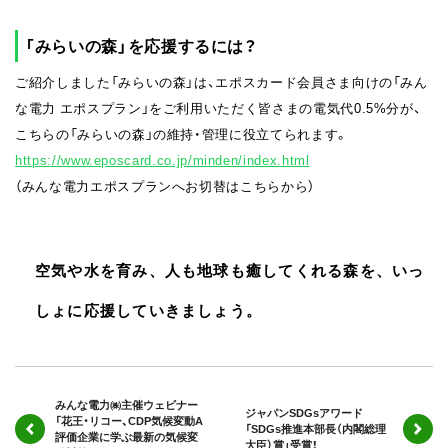
「みらいの森」を応援するには？
ご紹介しました「みらいの森」は、エポスカード会員さま向けの「みん
な電力 エポスプラン」をご利用いただく皆さまの電気代0.5%分が、
こちらの「みらいの森」の維持・管理に役立てられます。
https://www.eposcard.co.jp/minden/index.html
（みんな電力エポスプランへお切替はこちらから）
空気や水を育み、人も地球も癒してくれる森を、いっ
しょに応援していきましょう。
みんな電力㈱主催ウェビナー
ジャパンSDGsアワード
「花王・リコー、CDP気候変動A
「SDGs推進本部長（内閣総理
評価企業に学ぶ最新の気候変
大臣）賞」受賞！