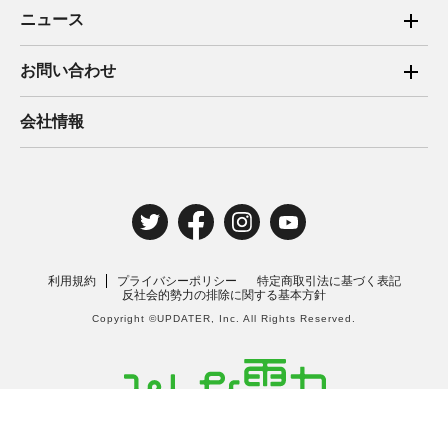
ご家庭向け電力サービス
ニュース
法人向け脱炭素サービス
2025年
お問い合わせ
新電力向けサービス
2024年
ご家庭向け電力サービス・卒FIT電気の売電
会社情報
住宅用太陽光売電 卒FIT
2023年
法人向け脱炭素サービス・新電力向けサービス
2022年
みんな電力の法人のお客さま
2021年
電気工事のお申込み
2020年
取材・講演のご依頼
利用規約
プライバシーポリシー
特定商取引法に基づく表記
2019年
反社会的勢力の排除に関する基本方針
Copyright ©UPDATER, Inc. All Rights Reserved.