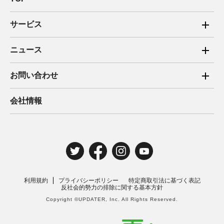
サービス
ご家庭向け電力サービス
ニュース
法人向け脱炭素サービス
2025年
お問い合わせ
新電力向けサービス
2024年
ご家庭向け電力サービス・卒FIT電気の売電
会社情報
住宅用太陽光売電 卒FIT
2023年
法人向け脱炭素サービス・新電力向けサービス
2022年
みんな電力の法人のお客さま
2021年
電気工事のお申込み
2020年
取材・講演のご依頼
利用規約
プライバシーポリシー
特定商取引法に基づく表記
2019年
反社会的勢力の排除に関する基本方針
Copyright ©UPDATER, Inc. All Rights Reserved.