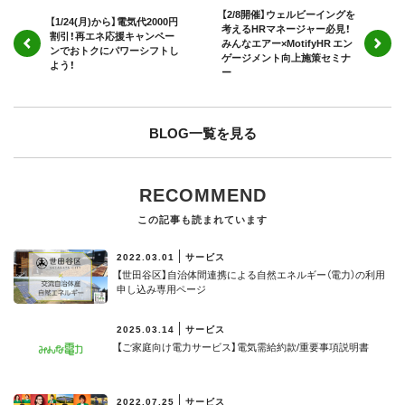
【2/8開催】ウェルビーイングを
【1/24(月)から】電気代2000円
考えるHRマネージャー必見！
割引！再エネ応援キャンペー
みんなエアー×MotifyHR エン
ンでおトクにパワーシフトし
ゲージメント向上施策セミナ
よう！
ー
BLOG一覧を見る
RECOMMEND
この記事も読まれています
2022.03.01
サービス
【世田谷区】⾃治体間連携による⾃然エネルギー（電⼒）の利⽤
申し込み専用ページ
2025.03.14
サービス
【ご家庭向け電力サービス】電気需給約款/重要事項説明書
2022.07.25
サービス